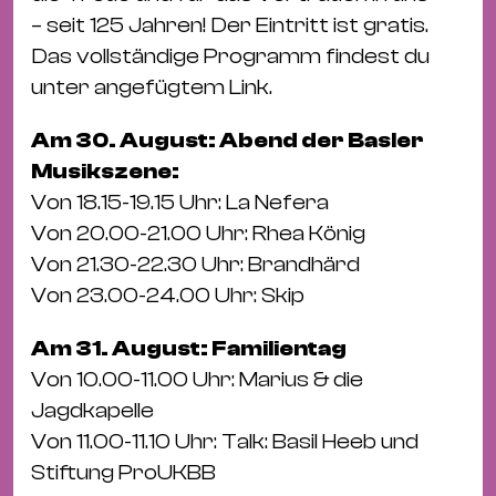
Bü
– seit 125 Jahren! Der Eintritt ist gratis.
Kul
Das vollständige Programm findest du
Re
unter angefügtem Link.
Ba
Am 30. August: Abend der Basler
&
Musikszene:
Pu
Von 18.15-19.15 Uhr: La Nefera
Ca
Von 20.00-21.00 Uhr: Rhea König
&
Von 21.30-22.30 Uhr: Brandhärd
Te
Von 23.00-24.00 Uhr: Skip
Ro
Bä
Am 31. August: Familientag
&
Von 10.00-11.00 Uhr: Marius & die
Kon
Jagdkapelle
Sh
Von 11.00-11.10 Uhr: Talk: Basil Heeb und
Stiftung ProUKBB
Mo