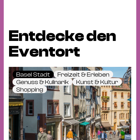
Entdecke den
Eventort
Basel Stadt
Freizeit & Erleben
Genuss & Kulinarik
Kunst & Kultur
Shopping