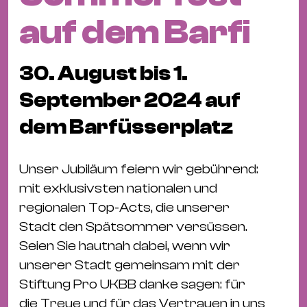
Fil
auf dem Barfi
Hot
Na
&
30. August bis 1.
Pa
September 2024 auf
Ku
&
dem Barfüsserplatz
Ku
Unser Jubiläum feiern wir gebührend:
Mu
mit exklusivsten nationalen und
Th
regionalen Top-Acts, die unserer
Gal
Stadt den Spätsommer versüssen.
&
Seien Sie hautnah dabei, wenn wir
Au
unserer Stadt gemeinsam mit der
Lit
Stiftung Pro UKBB danke sagen: für
&
die Treue und für das Vertrauen in uns