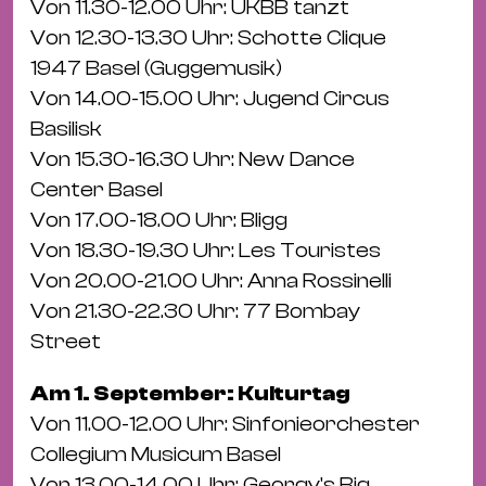
Von 11.30-12.00 Uhr: UKBB tanzt
&
Von 12.30-13.30 Uhr: Schotte Clique
Kle
1947 Basel (Guggemusik)
Co
Von 14.00-15.00 Uhr: Jugend Circus
St
Basilisk
Wo
Von 15.30-16.30 Uhr: New Dance
&
Center Basel
Le
Von 17.00-18.00 Uhr: Bligg
Sc
Von 18.30-19.30 Uhr: Les Touristes
&
Von 20.00-21.00 Uhr: Anna Rossinelli
Uh
Von 21.30-22.30 Uhr: 77 Bombay
Bl
Street
&
Pf
Am 1. September: Kulturtag
Qu
Von 11.00-12.00 Uhr: Sinfonieorchester
Collegium Musicum Basel
Alt
Von 13.00-14.00 Uhr: Georgy's Big