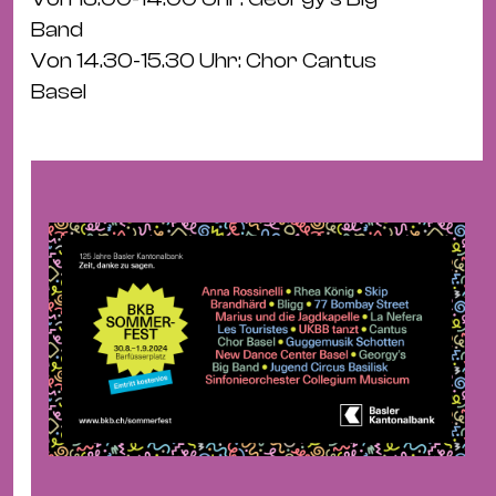
Ba
Band
Gu
Von 14.30-15.30 Uhr: Chor Cantus
Kle
Basel
Kl
St.
Jo
We
Ev
Magazin
Newsletter
Suchen