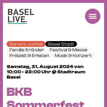
Fre
Mu
&
Bereits vorbei!
Basel Stadt
Ko
Familie & Kinder
Festival & Messe
Cl
Freizeit & Erleben
Musik & Konzert
&
Samstag, 31. August 2024 von
Pa
10:00 - 23:00 Uhr @ Stadtraum
Fam
Basel
&
BKB
Kin
Kin
Sommerfest
&