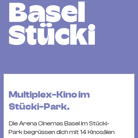
Bü
Basel
Kul
Re
Stücki
Ba
&
Pu
Ca
&
Te
Ro
Bä
Multiplex-Kino im
&
Stücki-Park.
Kon
Sh
Die Arena Cinemas Basel im Stücki-
Park begrüssen dich mit 14 Kinosälen
Mo