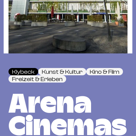
Fil
Hot
Na
&
Pa
Ku
&
Ku
Klybeck
Kunst & Kultur
Kino & Film
Mu
Freizeit & Erleben
Th
Gal
Arena
&
Au
Lit
Cinemas
&