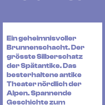
Bü
Kul
Re
Ba
&
Ein geheimnisvoller
Pu
Ca
Brunnenschacht. Der
&
grösste Silberschatz
Te
Ro
der Spätantike. Das
Bä
besterhaltene antike
&
Theater nördlich der
Kon
Sh
Alpen. Spannende
Mo
Geschichte zum