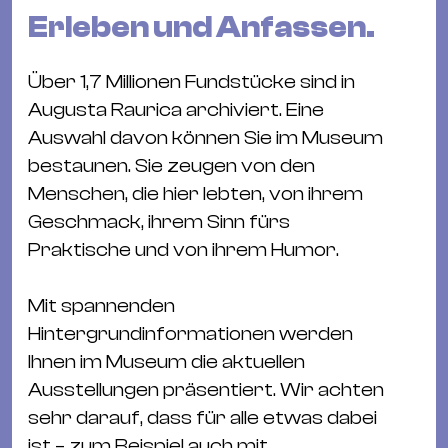
&
Erleben und Anfassen.
Kle
Co
Über 1,7 Millionen Fundstücke sind in
St
Augusta Raurica archiviert. Eine
Wo
Auswahl davon können Sie im Museum
&
bestaunen. Sie zeugen von den
Le
Menschen, die hier lebten, von ihrem
Sc
Geschmack, ihrem Sinn fürs
&
Praktische und von ihrem Humor.
Uh
Bl
Mit spannenden
&
Hintergrundinformationen werden
Pf
Ihnen im Museum die aktuellen
Qu
Ausstellungen präsentiert. Wir achten
sehr darauf, dass für alle etwas dabei
Alt
ist – zum Beispiel auch mit