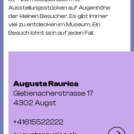
Ba
Ausstellungsstücken auf Augenhöhe
Gu
der kleinen Besucher. Es gibt immer
Kle
viel zu entdecken im Museum. Ein
Kl
Besuch lohnt sich auf jeden Fall.
St.
Jo
We
Ev
Augusta Raurica
Giebenacherstrasse 17
Magazin
Newsletter
Suchen
4302 Augst
+41615522222