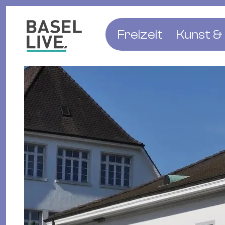
Freizeit
Kunst & 
Musik & Konzert
Museen
Club & Party
Theate
Familie & Kinder
Galerien
Kino & Film
Literat
Hotels
Natur & Parks