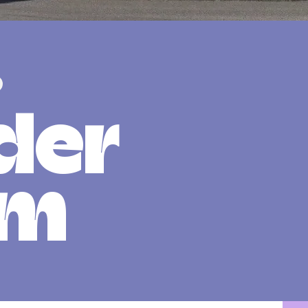
lder
um