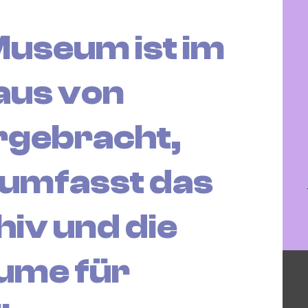
Museum ist im
aus von
rgebracht,
 umfasst das
hiv und die
ume für