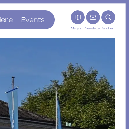
iere
Events
Magazin
Newsletter
Suchen
adt
etten
ldingen
asel
n
ck
ohann
tein