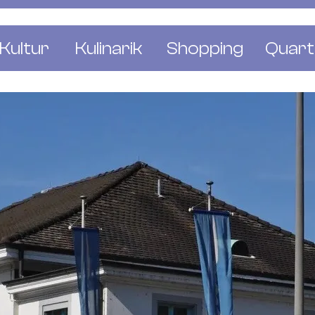
Kultur
Kulinarik
Shopping
Quart
e
Restaurants
Mode & Kleider
Altst
r
Bars & Pubs
Concept Stores
Bachl
 & Ausstellungen
Cafés & Tea Rooms
Wohnen & Leben
Gunde
ur & Bücher
Bäckereien & Konditoreien
Schmuck & Uhren
Kleinb
Blumen & Pflanze
Klybe
St. J
Wetts