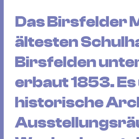
Das Birsfelder 
ältesten Schulh
Birsfelden unte
erbaut 1853. Es
historische Arc
Ausstellungsrä