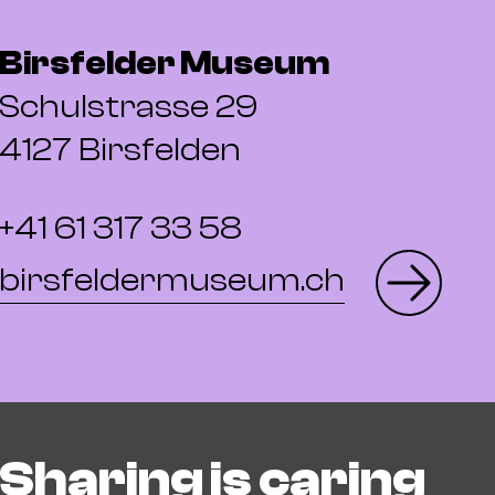
Birsfelder Museum
Schulstrasse 29
4127 Birsfelden
+41 61 317 33 58
birsfeldermuseum.ch
Sharing is caring