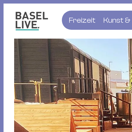
Freizeit
Kunst & 
Musik & Konzert
Museen
Club & Party
Theate
Familie & Kinder
Galerien
Kino & Film
Literat
Hotels
Natur & Parks