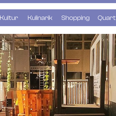
Kultur
Kulinarik
Shopping
Quart
e
Restaurants
Mode & Kleider
Altst
r
Bars & Pubs
Concept Stores
Bachl
 & Ausstellungen
Cafés & Tea Rooms
Wohnen & Leben
Gunde
ur & Bücher
Bäckereien & Konditoreien
Schmuck & Uhren
Kleinb
Blumen & Pflanze
Klybe
St. J
Wetts