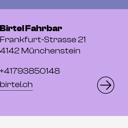
Birtel Fahrbar
Frankfurt-Strasse 21
4142 Münchenstein
+41793850148
birtel.ch