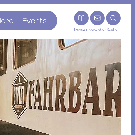
iere
Events
Magazin
Newsletter
Suchen
adt
etten
ldingen
asel
n
ck
ohann
tein