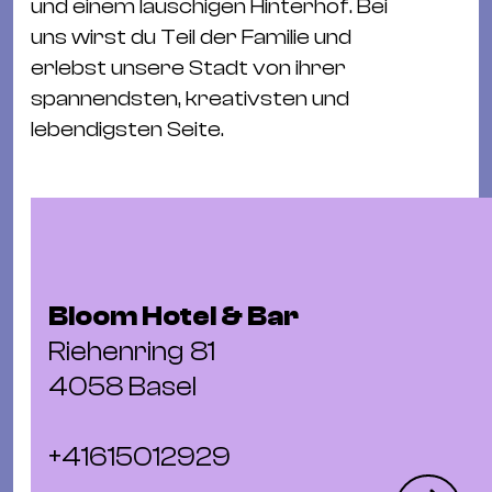
und einem lauschigen Hinterhof. Bei
&
uns wirst du Teil der Familie und
Kle
erlebst unsere Stadt von ihrer
Co
spannendsten, kreativsten und
St
lebendigsten Seite.
Wo
&
Le
Sc
&
Uh
Bloom Hotel & Bar
Bl
Riehenring 81
&
Pf
4058 Basel
Qu
+41615012929
Alt