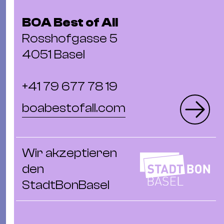
BOA Best of All
Rosshofgasse 5
4051 Basel
+41 79 677 78 19
boabestofall.com
Wir akzeptieren
den
StadtBonBasel