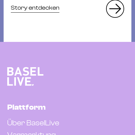
Story entdecken
Plattform
Über BaselLive
Vermarktung