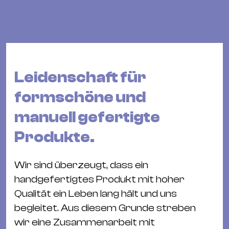
Bü
Kul
Re
Ba
&
Leidenschaft für
Pu
formschöne und
Ca
&
manuell gefertigte
Te
Produkte.
Ro
Bä
Wir sind überzeugt, dass ein
&
handgefertigtes Produkt mit hoher
Kon
Qualität ein Leben lang hält und uns
Sh
begleitet. Aus diesem Grunde streben
Mo
wir eine Zusammenarbeit mit