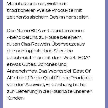
&
Manufakturen an, welche in
Kle
traditioneller Weise Produkte mit
Co
zeitgenössischem Design herstellen.
St
Wo
Der Name BOA entstand an einem
&
Abend bei uns zu Hause bei einem
Le
guten Glas Rotwein. Übersetzt aus
Sc
der portugiesischen Sprache
&
beschreibt man mit dem Wort "BOA"
Uh
etwas Gutes, Schönes und
Bl
Angenehmes. Das Wortspiel "Best Of
&
All" steht für die Qualität der Produkte
Pf
von der Auswahl, Entstehung bis hin
Qu
zur Lieferung in die Haushalte unserer
Kunden.
Alt