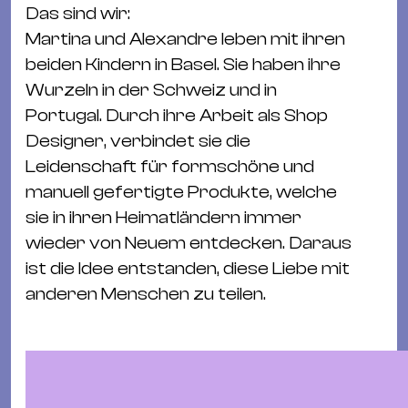
Ba
Das sind wir:
Gu
Martina und Alexandre leben mit ihren
Kle
beiden Kindern in Basel. Sie haben ihre
Kl
Wurzeln in der Schweiz und in
St.
Portugal. Durch ihre Arbeit als Shop
Jo
Designer, verbindet sie die
We
Leidenschaft für formschöne und
Ev
manuell gefertigte Produkte, welche
sie in ihren Heimatländern immer
wieder von Neuem entdecken. Daraus
ist die Idee entstanden, diese Liebe mit
anderen Menschen zu teilen.
Magazin
Newsletter
Suchen