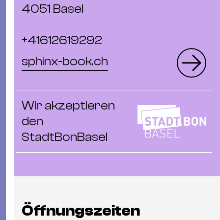
4051 Basel
+41612619292
sphinx-book.ch
Wir akzeptieren
den
StadtBonBasel
Öffnungszeiten