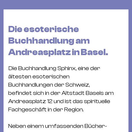
Bü
Kul
Re
Die esoterische
Ba
&
Buchhandlung am
Pu
Andreasplatz in Basel.
Ca
&
Die Buchhandlung Sphinx, eine der
Te
ältesten esoterischen
Ro
Buchhandlungen der Schweiz,
Bä
befindet sich in der Altstadt Basels am
&
Andreasplatz 12 und ist das spirituelle
Kon
Fachgeschäft in der Region.
Sh
Neben einem umfassenden Bücher-
Mo