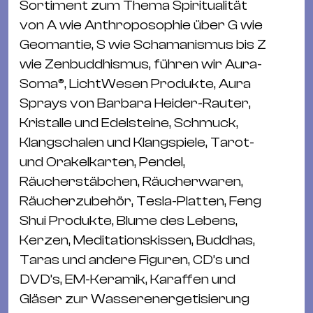
Sortiment zum Thema Spiritualität
&
von A wie Anthroposophie über G wie
Kle
Geomantie, S wie Schamanismus bis Z
Co
wie Zenbuddhismus, führen wir Aura-
St
Soma®, LichtWesen Produkte, Aura
Wo
Sprays von Barbara Heider-Rauter,
&
Kristalle und Edelsteine, Schmuck,
Le
Klangschalen und Klangspiele, Tarot-
Sc
und Orakelkarten, Pendel,
&
Räucherstäbchen, Räucherwaren,
Uh
Räucherzubehör, Tesla-Platten, Feng
Bl
Shui Produkte, Blume des Lebens,
&
Kerzen, Meditationskissen, Buddhas,
Pf
Taras und andere Figuren, CD’s und
Qu
DVD’s, EM-Keramik, Karaffen und
Alt
Gläser zur Wasserenergetisierung