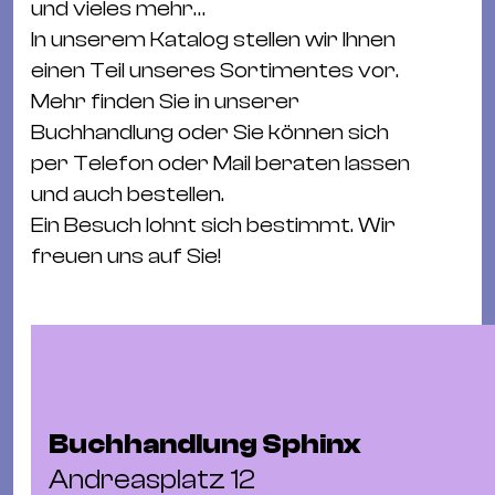
Ba
und vieles mehr…
Gu
In unserem Katalog stellen wir Ihnen
Kle
einen Teil unseres Sortimentes vor.
Kl
Mehr finden Sie in unserer
St.
Buchhandlung oder Sie können sich
Jo
per Telefon oder Mail beraten lassen
We
und auch bestellen.
Ev
Ein Besuch lohnt sich bestimmt. Wir
freuen uns auf Sie!
Magazin
Newsletter
Suchen
Buchhandlung Sphinx
Andreasplatz 12