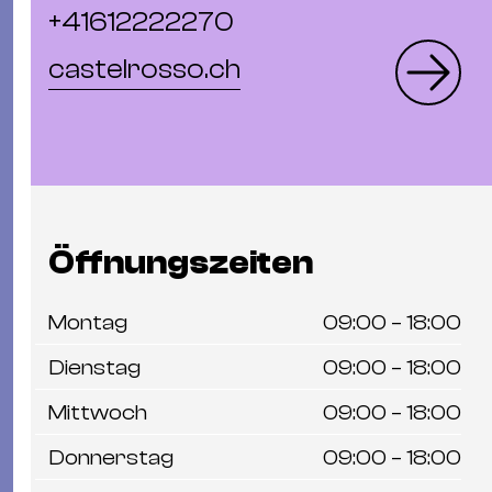
Ba
+41612222270
Gu
Kle
castelrosso.ch
Kl
St.
Jo
We
Ev
Öffnungszeiten
Montag
09:00 – 18:00
Dienstag
09:00 – 18:00
Magazin
Newsletter
Suchen
Mittwoch
09:00 – 18:00
Donnerstag
09:00 – 18:00