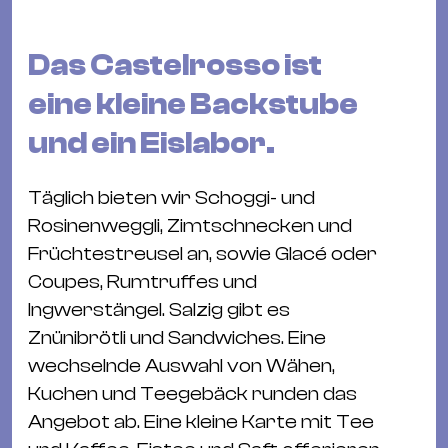
Bü
Kul
Das Castelrosso ist
Re
eine kleine Backstube
Ba
&
und ein Eislabor.
Pu
Ca
Täglich bieten wir Schoggi- und
&
Rosinenweggli, Zimtschnecken und
Te
Früchtestreusel an, sowie Glacé oder
Ro
Coupes, Rumtruffes und
Bä
Ingwerstängel. Salzig gibt es
&
Znünibrötli und Sandwiches. Eine
Kon
wechselnde Auswahl von Wähen,
Sh
Kuchen und Teegebäck runden das
Angebot ab. Eine kleine Karte mit Tee
Mo