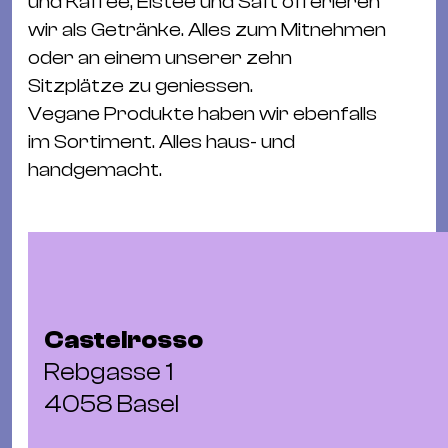
und Kaffee, Eistee und Saft offerieren
&
wir als Getränke. Alles zum Mitnehmen
Kle
oder an einem unserer zehn
Co
Sitzplätze zu geniessen.
St
Vegane Produkte haben wir ebenfalls
Wo
im Sortiment. Alles haus- und
&
handgemacht.
Le
Sc
&
Uh
Bl
&
Castelrosso
Pf
Rebgasse 1
Qu
4058 Basel
Alt