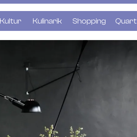
Kultur
Kulinarik
Shopping
Quart
e
Restaurants
Mode & Kleider
Altst
r
Bars & Pubs
Concept Stores
Bachl
 & Ausstellungen
Cafés & Tea Rooms
Wohnen & Leben
Gunde
ur & Bücher
Bäckereien & Konditoreien
Schmuck & Uhren
Kleinb
Blumen & Pflanze
Klybe
St. J
Wetts