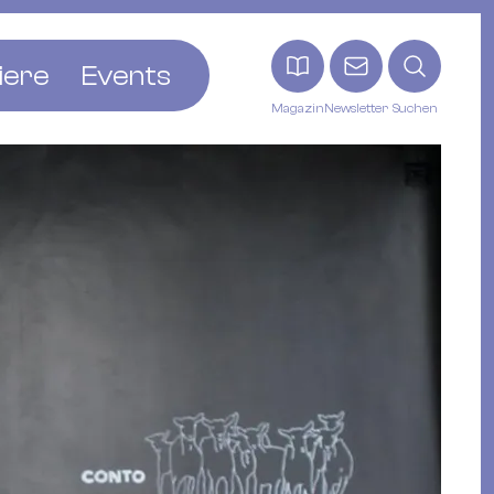
iere
Events
Magazin
Newsletter
Suchen
adt
etten
ldingen
asel
n
ck
ohann
tein