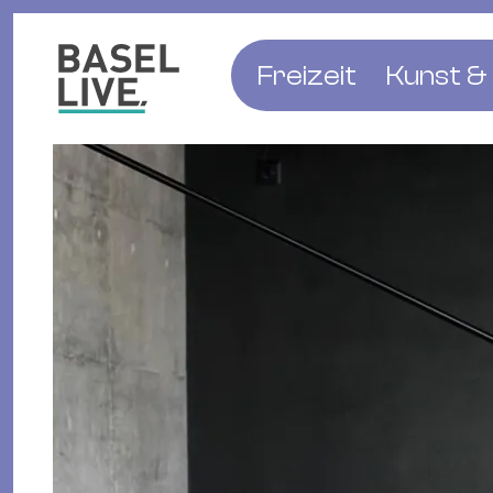
Freizeit
Kunst & 
Musik & Konzert
Museen
Club & Party
Theate
Familie & Kinder
Galerien
Kino & Film
Literat
Hotels
Natur & Parks