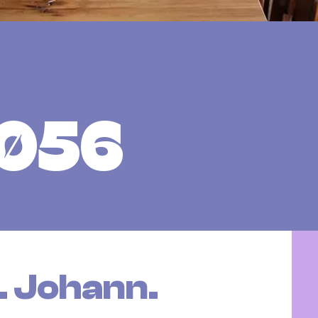
4056
t. Johann.