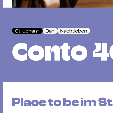
St. Johann
Bar
Nachtleben
Conto 
Place to be im S