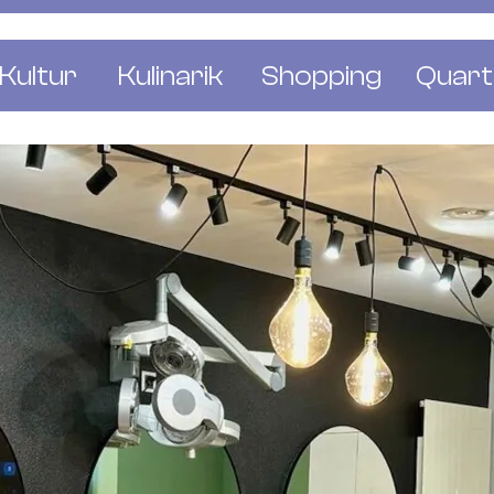
Kultur
Kulinarik
Shopping
Quart
e
Restaurants
Mode & Kleider
Altst
r
Bars & Pubs
Concept Stores
Bachl
 & Ausstellungen
Cafés & Tea Rooms
Wohnen & Leben
Gunde
ur & Bücher
Bäckereien & Konditoreien
Schmuck & Uhren
Kleinb
Blumen & Pflanze
Klybe
St. J
Wetts