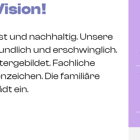
Vision!
t und nachhaltig. Unsere
undlich und erschwinglich.
ergebildet. Fachliche
zeichen. Die familiäre
dt ein.