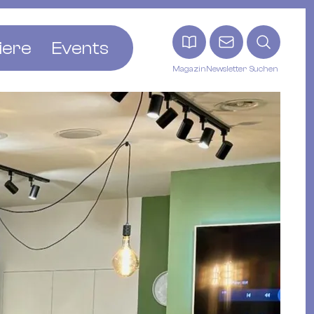
iere
Events
Magazin
Newsletter
Suchen
adt
etten
ldingen
asel
n
ck
ohann
tein