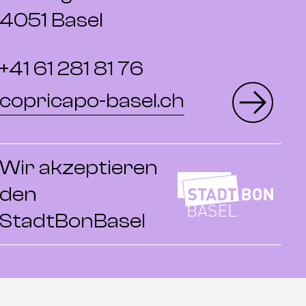
4051 Basel
+41 61 281 81 76
copricapo-basel.ch
Wir akzeptieren
den
StadtBonBasel