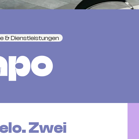
e & Dienstleistungen
apo
elo. Zwei