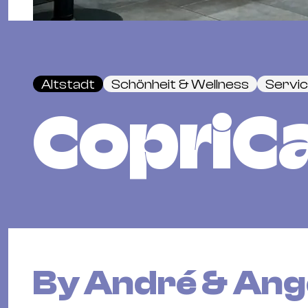
Altstadt
Schönheit & Wellness
Servic
CopriC
By André & Ang