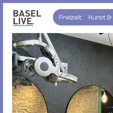
Freizeit
Kunst & 
Musik & Konzert
Museen
Club & Party
Theate
Familie & Kinder
Galerien
Kino & Film
Literat
Hotels
Natur & Parks