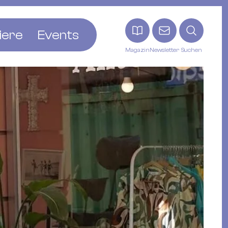
iere
Events
Magazin
Newsletter
Suchen
adt
etten
ldingen
asel
n
ck
ohann
tein