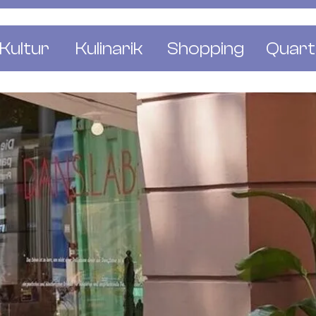
Kultur
Kulinarik
Shopping
Quart
e
Restaurants
Mode & Kleider
Altst
r
Bars & Pubs
Concept Stores
Bachl
 & Ausstellungen
Cafés & Tea Rooms
Wohnen & Leben
Gunde
ur & Bücher
Bäckereien & Konditoreien
Schmuck & Uhren
Kleinb
Blumen & Pflanze
Klybe
St. J
Wetts