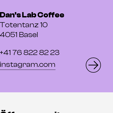
Dan's Lab Coffee
Totentanz 10
4051 Basel
+41 76 822 82 23
instagram.com