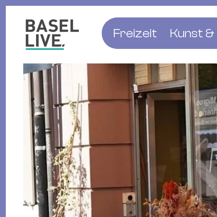
Freizeit
Kunst & 
Musik & Konzert
Museen
Club & Party
Theate
Familie & Kinder
Galerien
Kino & Film
Literat
Hotels
Natur & Parks