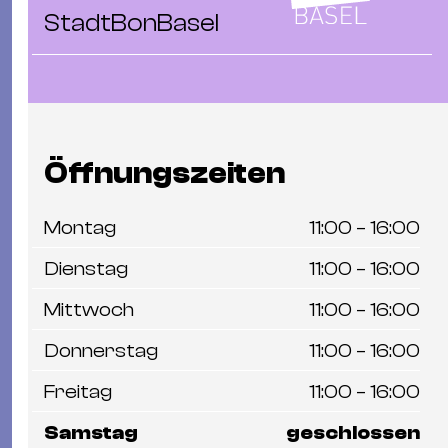
Ba
StadtBonBasel
Gu
Kle
Kl
St.
Jo
Öffnungszeiten
We
Ev
Montag
11:00 – 16:00
Dienstag
11:00 – 16:00
Mittwoch
11:00 – 16:00
Magazin
Newsletter
Suchen
Donnerstag
11:00 – 16:00
Freitag
11:00 – 16:00
Samstag
geschlossen