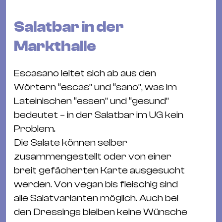
Bü
Kul
Salatbar in der
Re
Markthalle
Ba
&
Escasano leitet sich ab aus den
Pu
Wörtern “escas” und “sano”, was im
Ca
Lateinischen “essen” und “gesund”
&
bedeutet – in der Salatbar im UG kein
Te
Problem.
Ro
Die Salate können selber
Bä
zusammengestellt oder von einer
&
breit gefächerten Karte ausgesucht
Kon
werden. Von vegan bis fleischig sind
Sh
alle Salatvarianten möglich. Auch bei
den Dressings bleiben keine Wünsche
Mo