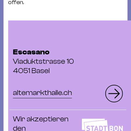
offen.
&
Kle
Co
St
Wo
&
Escasano
Le
Sc
Viaduktstrasse 10
&
4051 Basel
Uh
Bl
altemarkthalle.ch
&
Pf
Qu
Wir akzeptieren
Alt
den