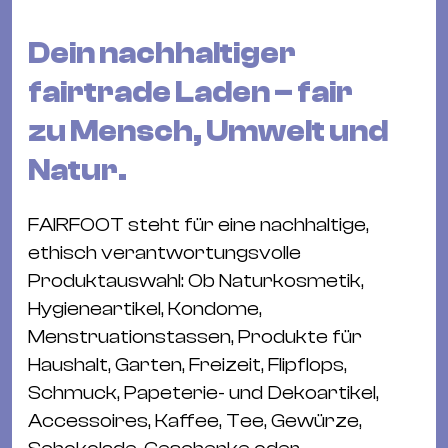
Bü
Kul
Dein nachhaltiger
Re
fairtrade Laden – fair
Ba
zu Mensch, Umwelt und
&
Pu
Natur.
Ca
&
FAIRFOOT steht für eine nachhaltige,
Te
ethisch verantwortungsvolle
Ro
Produktauswahl: Ob Naturkosmetik,
Bä
Hygieneartikel, Kondome,
&
Menstruationstassen, Produkte für
Kon
Haushalt, Garten, Freizeit, Flipflops,
Sh
Schmuck, Papeterie- und Dekoartikel,
Accessoires, Kaffee, Tee, Gewürze,
Mo