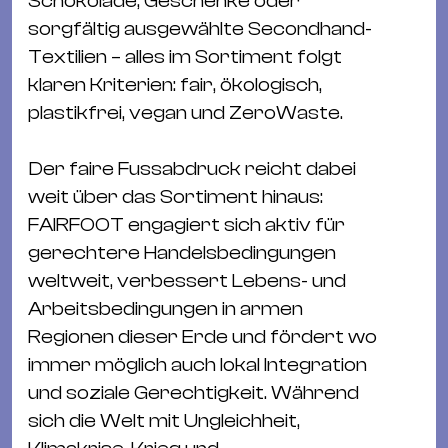
Schokolade, Geschenke oder
&
sorgfältig ausgewählte Secondhand-
Kle
Textilien – alles im Sortiment folgt
Co
klaren Kriterien: fair, ökologisch,
St
plastikfrei, vegan und ZeroWaste.
Wo
&
Der faire Fussabdruck reicht dabei
Le
weit über das Sortiment hinaus:
Sc
FAIRFOOT engagiert sich aktiv für
&
gerechtere Handelsbedingungen
Uh
weltweit, verbessert Lebens- und
Bl
Arbeitsbedingungen in armen
&
Regionen dieser Erde und fördert wo
Pf
immer möglich auch lokal Integration
Qu
und soziale Gerechtigkeit. Während
sich die Welt mit Ungleichheit,
Alt