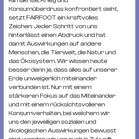
Klimakrise, Krieg und
Ba
Konsumüberdruss konfrontiert sieht,
Gu
setzt FAIRFOOT ein kraftvolles
Kle
Zeichen: Jeder Schritt von uns
Kl
hinterlässt einen Abdruck und hat
St.
damit Auswirkungen auf andere
Jo
Menschen, die Tierwelt, die Natur und
We
das Ökosystem. Wir wissen heute
Ev
besser denn je, dass alles auf unserer
Erde unweigerlich miteinander
verbunden ist. Nur mit einem
stärkeren Fokus auf das Miteinander
und mit einem rücksichtsvolleren
Magazin
Newsletter
Suchen
Konsumverhalten, bei welchem wir
uns den jeweiligen sozialen und
ökologischen Auswirkungen bewusst