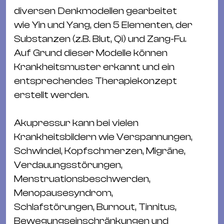
&
diversen Denkmodellen gearbeitet
Kle
wie Yin und Yang, den 5 Elementen, der
Co
Substanzen (z.B. Blut, Qi) und Zang-Fu.
St
Auf Grund dieser Modelle können
Wo
Krankheitsmuster erkannt und ein
&
entsprechendes Therapiekonzept
Le
erstellt werden.
Sc
&
Akupressur kann bei vielen
Uh
Krankheitsbildern wie Verspannungen,
Bl
Schwindel, Kopfschmerzen, Migräne,
&
Verdauungsstörungen,
Pf
Menstruationsbeschwerden,
Qu
Menopausesyndrom,
Schlafstörungen, Burnout, Tinnitus,
Alt
Bewegungseinschränkungen und