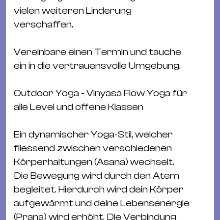
Ba
vielen weiteren Linderung
Gu
verschaffen.
Kle
Kl
Vereinbare einen Termin und tauche
St.
ein in die vertrauensvolle Umgebung.
Jo
We
Outdoor Yoga - Vinyasa Flow Yoga für
Ev
alle Level und offene Klassen
Ein dynamischer Yoga-Stil, welcher
fliessend zwischen verschiedenen
Körperhaltungen (Asana) wechselt.
Magazin
Newsletter
Suchen
Die Bewegung wird durch den Atem
begleitet. Hierdurch wird dein Körper
aufgewärmt und deine Lebensenergie
(Prana) wird erhöht. Die Verbindung