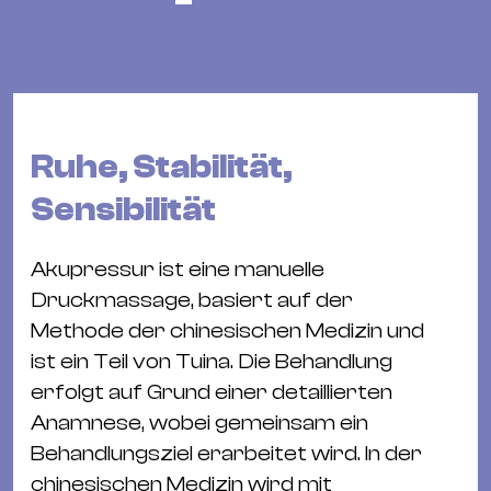
Bü
Kul
Re
Ba
&
Ruhe, Stabilität,
Pu
Sensibilität
Ca
&
Te
Akupressur ist eine manuelle
Ro
Druckmassage, basiert auf der
Bä
Methode der chinesischen Medizin und
&
ist ein Teil von Tuina. Die Behandlung
Kon
erfolgt auf Grund einer detaillierten
Sh
Anamnese, wobei gemeinsam ein
Behandlungsziel erarbeitet wird. In der
Mo
chinesischen Medizin wird mit