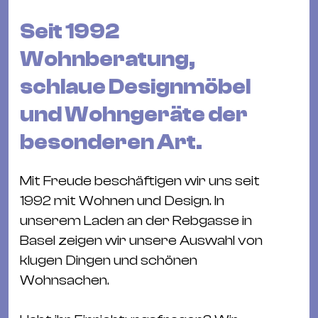
Bü
Kul
Seit 1992
Re
Wohnberatung,
Ba
schlaue Designmöbel
&
und Wohngeräte der
Pu
Ca
besonderen Art.
&
Te
Mit Freude beschäftigen wir uns seit
Ro
1992 mit Wohnen und Design. In
Bä
unserem Laden an der Rebgasse in
&
Basel zeigen wir unsere Auswahl von
Kon
klugen Dingen und schönen
Sh
Wohnsachen.
Mo