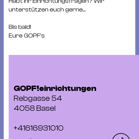
Habt ihr Einrichtungsfragen? Wir
&
unterstützen euch gerne...
Kle
Co
Bis bald!
St
Eure GOPF's
Wo
&
Le
Sc
&
Uh
GOPF!einrichtungen
Bl
Rebgasse 54
&
Pf
4058 Basel
Qu
+41616931010
Alt