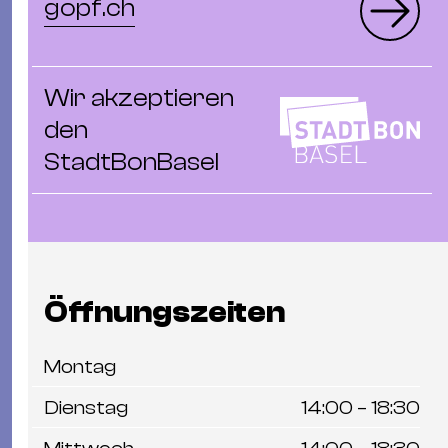
Ba
gopf.ch
Gu
Kle
Kl
Wir akzeptieren
St.
den
Jo
StadtBonBasel
We
Ev
Öffnungszeiten
Magazin
Newsletter
Suchen
Montag
Dienstag
14:00 – 18:30