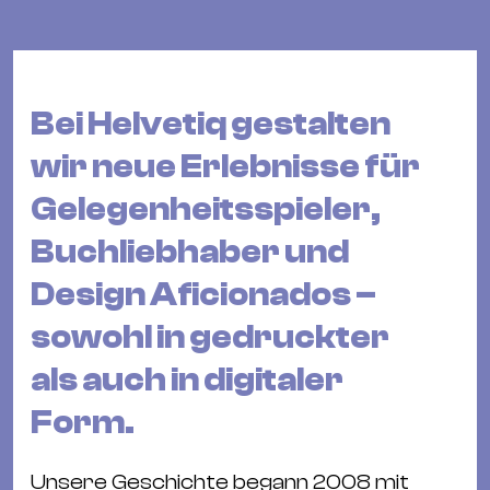
Bü
Kul
Re
Ba
Bei Helvetiq gestalten
&
wir neue Erlebnisse für
Pu
Gelegenheitsspieler,
Ca
&
Buchliebhaber und
Te
Design Aficionados –
Ro
Bä
sowohl in gedruckter
&
als auch in digitaler
Kon
Form.
Sh
Mo
Unsere Geschichte begann 2008 mit