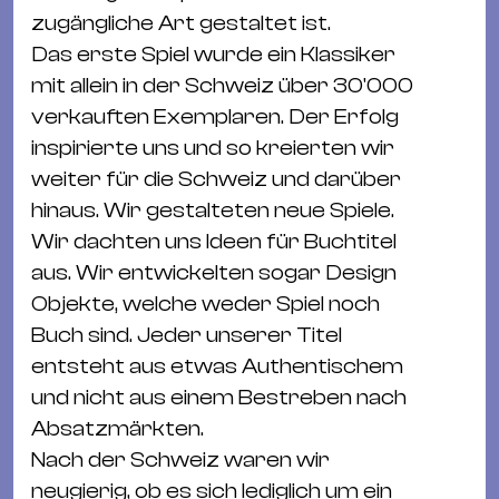
Ba
zugängliche Art gestaltet ist.
Gu
Das erste Spiel wurde ein Klassiker
Kle
mit allein in der Schweiz über 30'000
Kl
verkauften Exemplaren. Der Erfolg
St.
inspirierte uns und so kreierten wir
Jo
weiter für die Schweiz und darüber
We
hinaus. Wir gestalteten neue Spiele.
Ev
Wir dachten uns Ideen für Buchtitel
aus. Wir entwickelten sogar Design
Objekte, welche weder Spiel noch
Buch sind. Jeder unserer Titel
entsteht aus etwas Authentischem
Magazin
Newsletter
Suchen
und nicht aus einem Bestreben nach
Absatzmärkten.
Nach der Schweiz waren wir
neugierig, ob es sich lediglich um ein