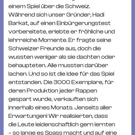
&
einem Spiel über die Schweiz.
Kle
Während sich unser Gründer, Hadi
Co
Barkat, auf einen Einbürgerungstest
St
vorbereitete, erlebte er fröhliche und
Wo
lehrreiche Momente. Er fragte seine
&
Schweizer Freunde aus, doch die
Le
wussten weniger als sie dachten oder
Sc
behaupteten. Alle mussten darüber
&
lachen. Und so ist die Idee für das Spiel
Uh
entstanden. Die 3000 Exemplare, für
Bl
deren Produktion jeder Rappen
&
gespart wurde, verkauften sich
Pf
innerhalb eines Monats. Jenseits aller
Qu
Erwartungen! Wir realisierten, dass
die Leute leidenschaftlich gern lernten
Alt
– so lange es Spass macht und auf eine