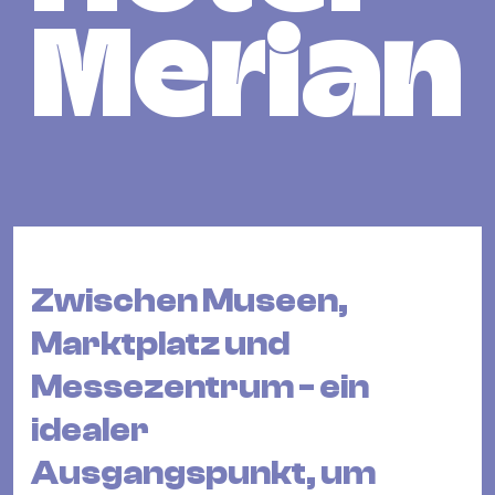
Bü
Kul
Merian
Re
Ba
&
Pu
Ca
&
Te
Zwischen Museen,
Ro
Bä
Marktplatz und
&
Messezentrum - ein
Kon
Sh
idealer
Ausgangspunkt, um
Mo