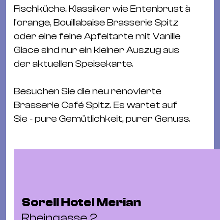
Ba
Fischküche. Klassiker wie Entenbrust à
Gu
l'orange, Bouillabaise Brasserie Spitz
Kle
oder eine feine Apfeltarte mit Vanille
Kl
Glace sind nur ein kleiner Auszug aus
St.
der aktuellen Speisekarte.
Jo
We
Besuchen Sie die neu renovierte
Ev
Brasserie Café Spitz. Es wartet auf
Sie - pure Gemütlichkeit, purer Genuss.
Magazin
Newsletter
Suchen
Sorell Hotel Merian
Rheingasse 2