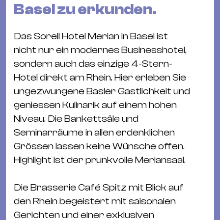
&
Basel zu erkunden.
Kle
Co
Das Sorell Hotel Merian in Basel ist
St
nicht nur ein modernes Businesshotel,
Wo
sondern auch das einzige 4-Stern-
&
Hotel direkt am Rhein. Hier erleben Sie
Le
ungezwungene Basler Gastlichkeit und
Sc
geniessen Kulinarik auf einem hohen
&
Niveau. Die Bankettsäle und
Uh
Seminarräume in allen erdenklichen
Bl
Grössen lassen keine Wünsche offen.
&
Highlight ist der prunkvolle Meriansaal.
Pf
Qu
Die Brasserie Café Spitz mit Blick auf
den Rhein begeistert mit saisonalen
Alt
Gerichten und einer exklusiven