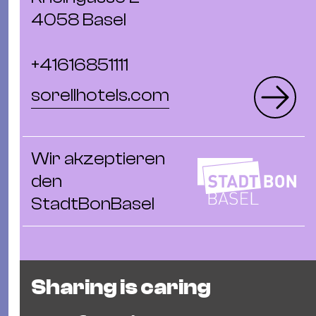
4058 Basel
+41616851111
sorellhotels.com
Wir akzeptieren
den
StadtBonBasel
Sharing is caring