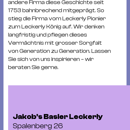
andere Firma diese Geschichte seit
&
1753 bahnbrechend mitgeprägt. So
Kle
stieg die Firma vom Leckerly Pionier
Co
zum Leckerly König auf. Wir denken
St
langfristig und pflegen dieses
Wo
Vermächtnis mit grosser Sorgfalt
&
von Generation zu Generation. Lassen
Le
Sie sich von uns inspirieren – wir
Sc
beraten Sie gerne.
&
Uh
Bl
&
Pf
Qu
Jakob's Basler Leckerly
Alt
Spalenberg 26