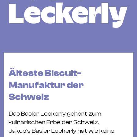
Bü
Leckerly
Kul
Re
Ba
&
Pu
Ca
&
Älteste Biscuit-
Te
Ro
Manufaktur der
Bä
Schweiz
&
Kon
Das Basler Leckerly gehört zum
Sh
kulinarischen Erbe der Schweiz.
Jakob’s Basler Leckerly hat wie keine
Mo