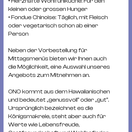
Ba
• Herzhafte Wohlfühlküche: Für den
Gu
kleinen oder grossen Hunger
Kle
• Fondue Chinoise: Täglich, mit Fleisch
Kl
oder vegetarisch schon ab einer
St.
Person
Jo
We
Neben der Vorbestellung für
Ev
Mittagsmenüs bieten wir Ihnen auch
die Möglichkeit, eine Auswahl unseres
Angebots zum Mitnehmen an.
ONO kommt aus dem Hawaiianischen
und bedeutet „genussvoll“ oder „gut“.
Magazin
Newsletter
Suchen
Ursprünglich bezeichnet es die
Königsmakrele, steht aber auch für
Werte wie Lebensfreude,