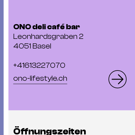
ONO deli café bar
Leonhardsgraben 2
4051 Basel
+41613227070
ono-lifestyle.ch
Öffnungszeiten