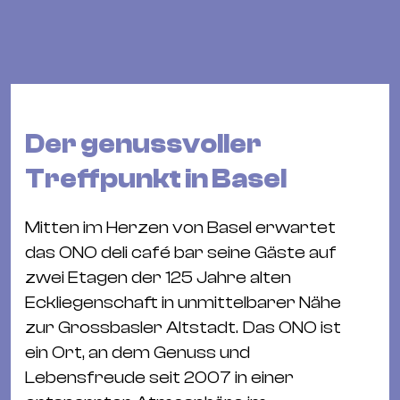
Bü
Kul
Re
Ba
&
Der genussvoller
Pu
Ca
Treffpunkt in Basel
&
Te
Mitten im Herzen von Basel erwartet
Ro
das ONO deli café bar seine Gäste auf
Bä
zwei Etagen der 125 Jahre alten
&
Eckliegenschaft in unmittelbarer Nähe
Kon
zur Grossbasler Altstadt. Das ONO ist
Sh
ein Ort, an dem Genuss und
Lebensfreude seit 2007 in einer
Mo