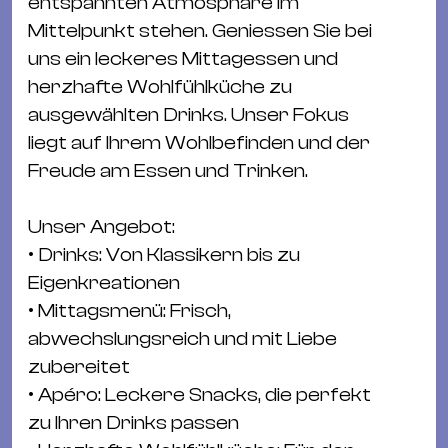
entspannten Atmosphäre im
&
Mittelpunkt stehen. Geniessen Sie bei
Kle
uns ein leckeres Mittagessen und
Co
herzhafte Wohlfühlküche zu
St
ausgewählten Drinks. Unser Fokus
Wo
liegt auf Ihrem Wohlbefinden und der
&
Freude am Essen und Trinken.
Le
Sc
Unser Angebot:
&
• Drinks: Von Klassikern bis zu
Uh
Eigenkreationen
Bl
• Mittagsmenü: Frisch,
&
abwechslungsreich und mit Liebe
Pf
zubereitet
Qu
• Apéro: Leckere Snacks, die perfekt
Alt
zu Ihren Drinks passen