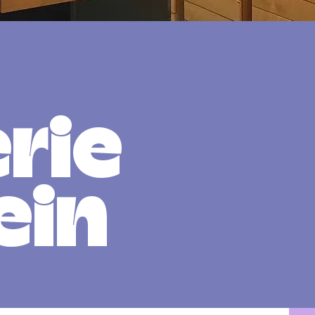
rie
ein