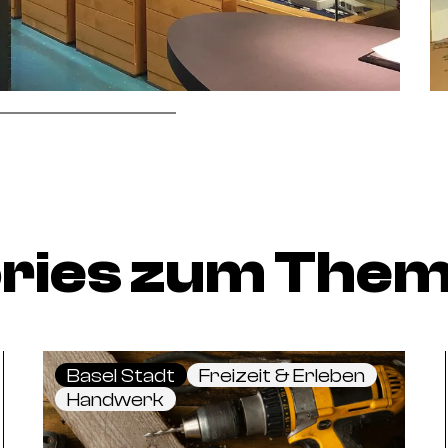
ories zum The
Basel Stadt
Freizeit & Erleben
Handwerk