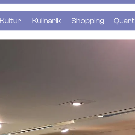
Kultur
Kulinarik
Shopping
Quart
e
Restaurants
Mode & Kleider
Altst
r
Bars & Pubs
Concept Stores
Bachl
 & Ausstellungen
Cafés & Tea Rooms
Wohnen & Leben
Gunde
ur & Bücher
Bäckereien & Konditoreien
Schmuck & Uhren
Kleinb
Blumen & Pflanze
Klybe
St. J
Wetts