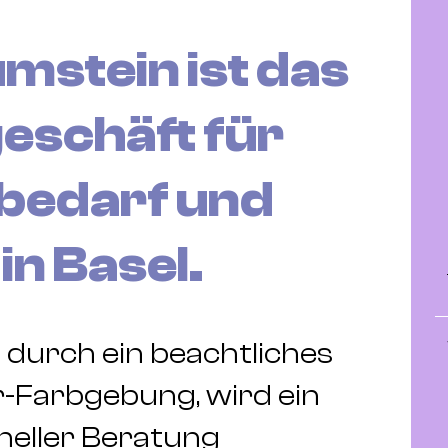
mstein ist das
eschäft für
obedarf und
in Basel.
 durch ein beachtliches
-Farbgebung, wird ein
neller Beratung