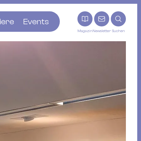
iere
Events
Magazin
Newsletter
Suchen
adt
etten
ldingen
asel
n
ck
ohann
tein