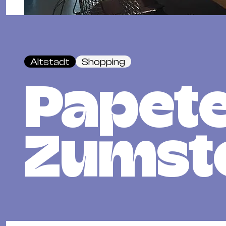
Altstadt
Shopping
Papete
Zumst