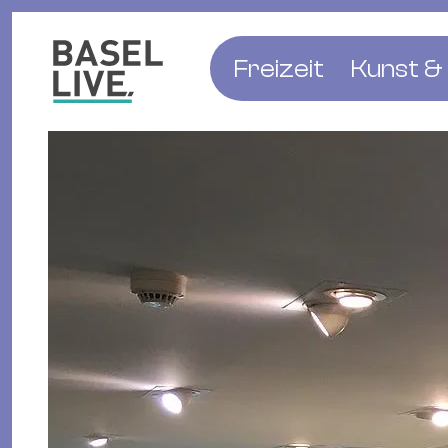
Freizeit
Kunst & 
Musik & Konzert
Museen
Club & Party
Theate
Familie & Kinder
Galerien
Kino & Film
Literat
Hotels
Natur & Parks