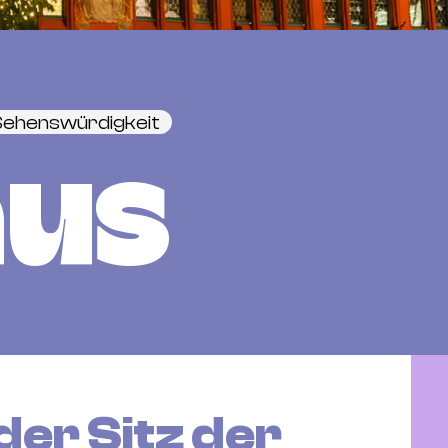
Sehenswürdigkeit
aus
der Sitz der