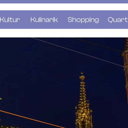
Kultur
Kulinarik
Shopping
Quart
e
Restaurants
Mode & Kleider
Altst
r
Bars & Pubs
Concept Stores
Bachl
 & Ausstellungen
Cafés & Tea Rooms
Wohnen & Leben
Gunde
ur & Bücher
Bäckereien & Konditoreien
Schmuck & Uhren
Kleinb
Blumen & Pflanze
Klybe
St. J
Wetts