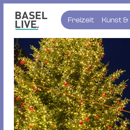
Freizeit
Kunst & 
Musik & Konzert
Museen
Club & Party
Theate
Familie & Kinder
Galerien
Kino & Film
Literat
Hotels
Natur & Parks