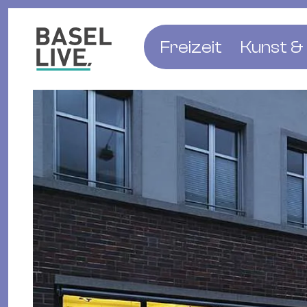
Freizeit
Kunst & 
Musik & Konzert
Museen
Club & Party
Theate
Familie & Kinder
Galerien
Kino & Film
Literat
Hotels
Natur & Parks