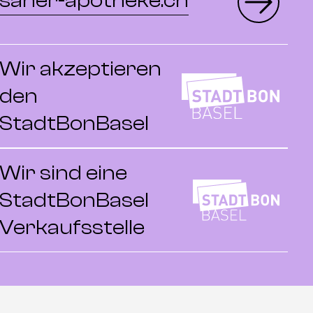
saner-apotheke.ch
Wir akzeptieren
den
StadtBonBasel
Wir sind eine
StadtBonBasel
Verkaufsstelle