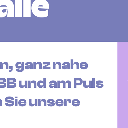
alle
m, ganz nahe
BB und am Puls
n Sie unsere