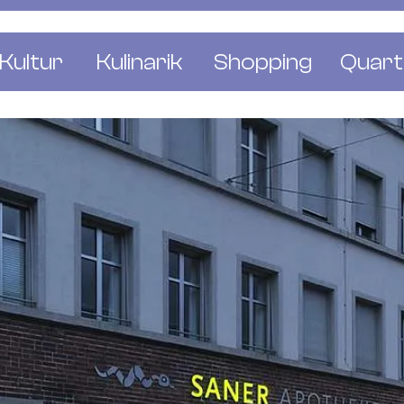
Kultur
Kulinarik
Shopping
Quart
e
Restaurants
Mode & Kleider
Altst
r
Bars & Pubs
Concept Stores
Bachl
 & Ausstellungen
Cafés & Tea Rooms
Wohnen & Leben
Gunde
ur & Bücher
Bäckereien & Konditoreien
Schmuck & Uhren
Kleinb
Blumen & Pflanze
Klybe
St. J
Wetts