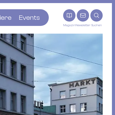
iere
Events
Magazin
Newsletter
Suchen
adt
etten
ldingen
asel
n
ck
ohann
tein