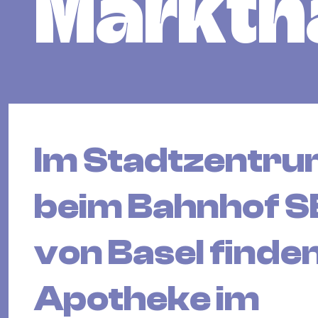
Markth
Im Stadtzentru
beim Bahnhof S
von Basel finde
Apotheke im