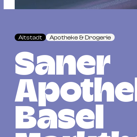
Altstadt
Apotheke & Drogerie
Saner
Apothe
Basel