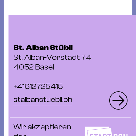
Ba
Gu
Kle
Kl
St.
Jo
St. Alban Stübli
We
St. Alban-Vorstadt 74
Ev
4052 Basel
+41612725415
stalbanstuebli.ch
Magazin
Newsletter
Suchen
Wir akzeptieren