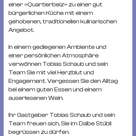
&
einer «Quartierbeiz» zu einer gut
Kle
bürgerlichen Küche mit einem
Co
gehobenen, traditionellen kulinarischen
St
Angebot.
Wo
&
In einem gediegenen Ambiente und
Le
einer persönlichen Atmosphäre
Sc
verwöhnen Tobias Schaub und sein
&
Team Sie mit viel Herzblut und
Uh
Engagement. Vergessen Sie den Alltag
Bl
bei einem guten Essen und einem
&
auserlesenen Wein.
Pf
Qu
Ihr Gastgeber Tobias Schaub und sein
Team freuen sich, Sie im Dalbe Stübli
Alt
begrüssen zu dürfen.