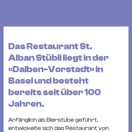
Bü
Kul
Re
Ba
&
Das Restaurant St.
Pu
Ca
Alban Stübli liegt in der
&
«Dalben-Vorstadt» in
Te
Basel und besteht
Ro
Bä
bereits seit über 100
&
Jahren.
Kon
Sh
Anfänglich als Bierstube geführt,
Mo
entwickelte sich das Restaurant von