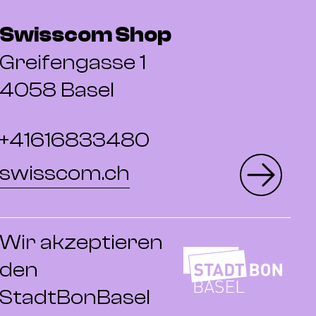
Swisscom Shop
Greifengasse 1
4058 Basel
+41616833480
swisscom.ch
Wir akzeptieren
den
StadtBonBasel