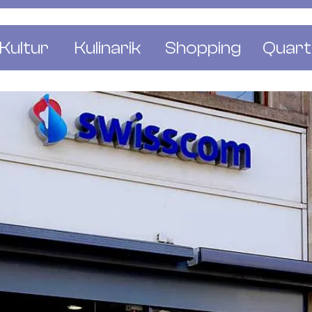
Kultur
Kulinarik
Shopping
Quart
e
Restaurants
Mode & Kleider
Altst
r
Bars & Pubs
Concept Stores
Bachl
 & Ausstellungen
Cafés & Tea Rooms
Wohnen & Leben
Gunde
ur & Bücher
Bäckereien & Konditoreien
Schmuck & Uhren
Kleinb
Blumen & Pflanze
Klybe
St. J
Wetts