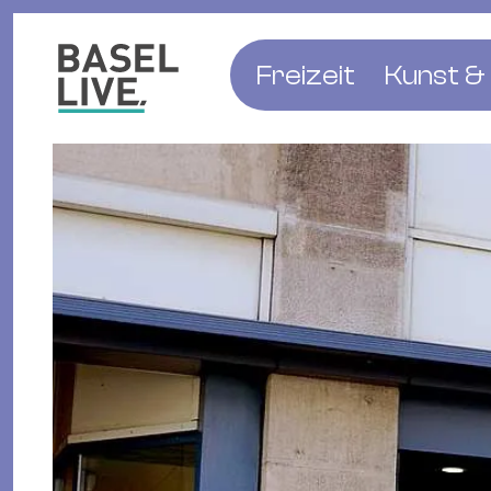
Freizeit
Kunst & 
Musik & Konzert
Museen
Club & Party
Theate
Familie & Kinder
Galerien
Kino & Film
Literat
Hotels
Natur & Parks