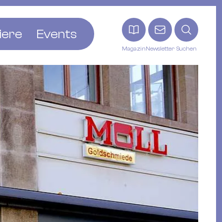
iere
Events
Magazin
Newsletter
Suchen
adt
etten
ldingen
asel
n
ck
ohann
tein