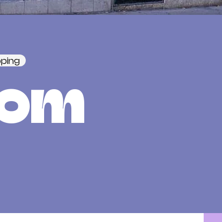
ping
com