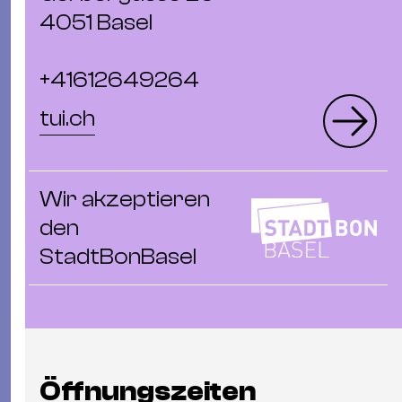
Ba
4051 Basel
Gu
Kle
Kl
+41612649264
St.
tui.ch
Jo
We
Ev
Wir akzeptieren
den
StadtBonBasel
Magazin
Newsletter
Suchen
Öffnungszeiten