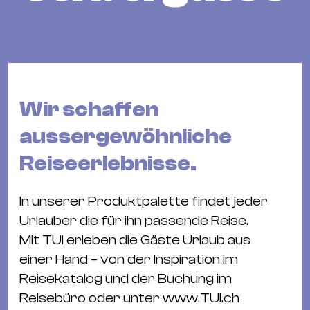
Bü
Kul
Re
Ba
&
Wir schaffen
Pu
Ca
aussergewöhnliche
&
Reiseerlebnisse.
Te
Ro
In unserer Produktpalette findet jeder
Bä
Urlauber die für ihn passende Reise.
&
Mit TUI erleben die Gäste Urlaub aus
Kon
einer Hand – von der Inspiration im
Sh
Reisekatalog und der Buchung im
Mo
Reisebüro oder unter www.TUI.ch