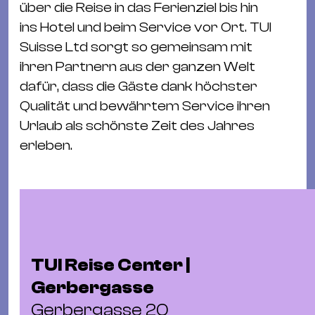
&
über die Reise in das Ferienziel bis hin
Kle
ins Hotel und beim Service vor Ort. TUI
Co
Suisse Ltd sorgt so gemeinsam mit
St
ihren Partnern aus der ganzen Welt
Wo
dafür, dass die Gäste dank höchster
&
Qualität und bewährtem Service ihren
Le
Urlaub als schönste Zeit des Jahres
Sc
erleben.
&
Uh
Bl
&
Pf
Qu
TUI Reise Center |
Gerbergasse
Alt
Gerbergasse 20