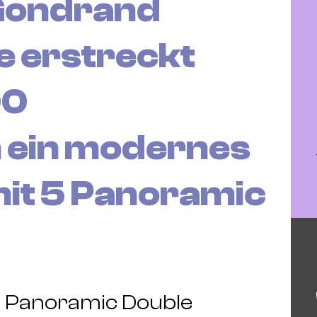
Gondrand
e erstreckt
00
 ein modernes
it 5 Panoramic
nf Panoramic Double