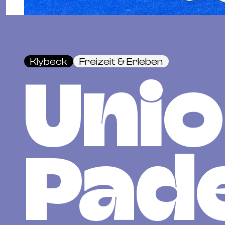
Klybeck
Freizeit & Erleben
Uni
Pade