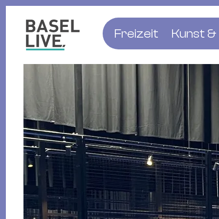
Freizeit
Kunst & 
Musik & Konzert
Museen
Club & Party
Theate
Familie & Kinder
Galerien
Kino & Film
Literat
Hotels
Natur & Parks