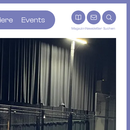
iere
Events
Magazin
Newsletter
Suchen
adt
etten
ldingen
asel
n
ck
ohann
tein