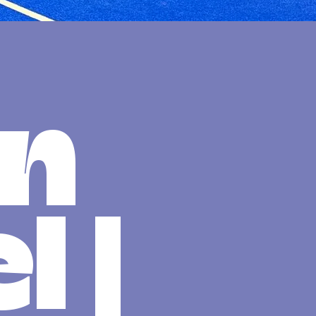
on
l |