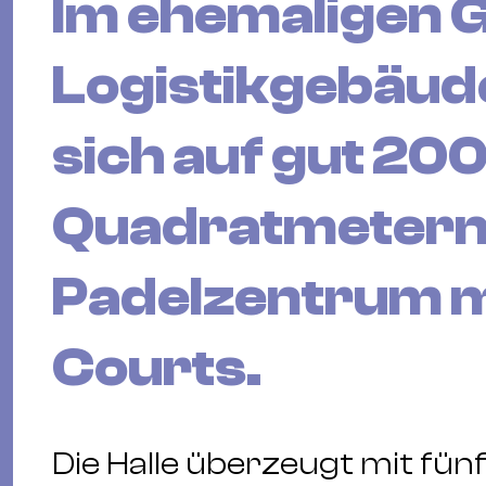
Im ehemaligen 
Logistikgebäud
sich auf gut 20
Quadratmetern
Padelzentrum m
Courts.
Die Halle überzeugt mit fü