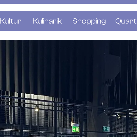
Kultur
Kulinarik
Shopping
Quart
e
Restaurants
Mode & Kleider
Altst
r
Bars & Pubs
Concept Stores
Bachl
 & Ausstellungen
Cafés & Tea Rooms
Wohnen & Leben
Gunde
ur & Bücher
Bäckereien & Konditoreien
Schmuck & Uhren
Kleinb
Blumen & Pflanze
Klybe
St. J
Wetts