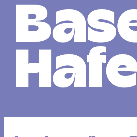
Base
Haf