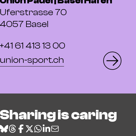
Union Padel | Basel Hafen
Uferstrasse 70
4057 Basel
+41 61 413 13 00
union-sport.ch
Sharing is caring