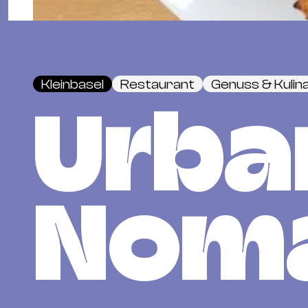
Kleinbasel
Restaurant
Genuss & Kulina
Urba
Nom