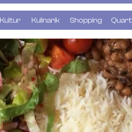
Kultur
Kulinarik
Shopping
Quart
e
Restaurants
Mode & Kleider
Altst
r
Bars & Pubs
Concept Stores
Bachl
 & Ausstellungen
Cafés & Tea Rooms
Wohnen & Leben
Gunde
ur & Bücher
Bäckereien & Konditoreien
Schmuck & Uhren
Kleinb
Blumen & Pflanze
Klybe
St. J
Wetts