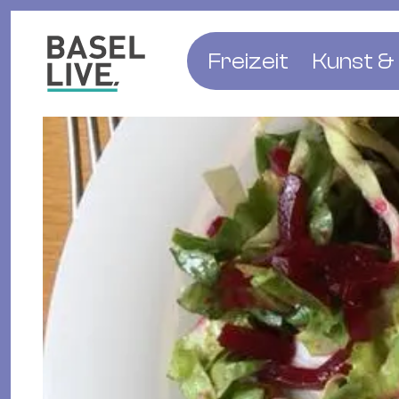
Freizeit
Kunst & 
Musik & Konzert
Museen
Club & Party
Theate
Familie & Kinder
Galerien
Kino & Film
Literat
Hotels
Natur & Parks