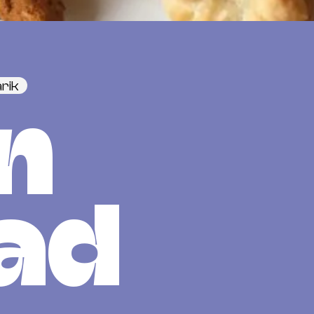
rik
n
ad