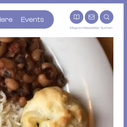
iere
Events
Magazin
Newsletter
Suchen
adt
etten
ldingen
asel
n
ck
ohann
tein