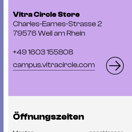
Ba
Gu
Vitra Circle Store
Kle
Charles-Eames-Strasse 2
Kl
79576 Weil am Rhein
St.
Jo
We
+49 1603 155808
Ev
campus.vitracircle.com
Magazin
Newsletter
Suchen
Öffnungszeiten