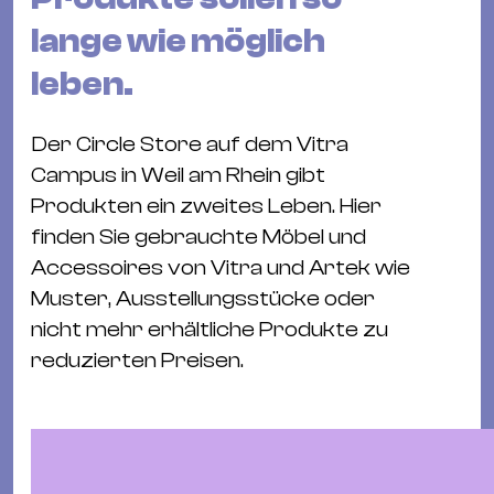
&
lange wie möglich
Kle
Co
leben.
St
Wo
Der Circle Store auf dem Vitra
&
Campus in Weil am Rhein gibt
Le
Produkten ein zweites Leben. Hier
Sc
finden Sie gebrauchte Möbel und
&
Accessoires von Vitra und Artek wie
Uh
Muster, Ausstellungsstücke oder
Bl
nicht mehr erhältliche Produkte zu
&
reduzierten Preisen.
Pf
Qu
Alt