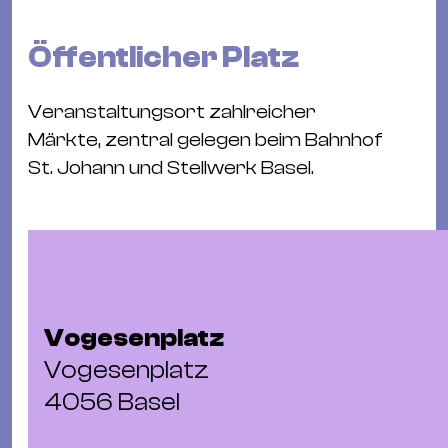
Bü
Kul
Öffentlicher Platz
Re
Ba
Veranstaltungsort zahlreicher
&
Märkte, zentral gelegen beim Bahnhof
Pu
St. Johann und Stellwerk Basel.
Ca
&
Te
Ro
Bä
&
Vogesenplatz
Kon
Vogesenplatz
Sh
4056 Basel
Mo