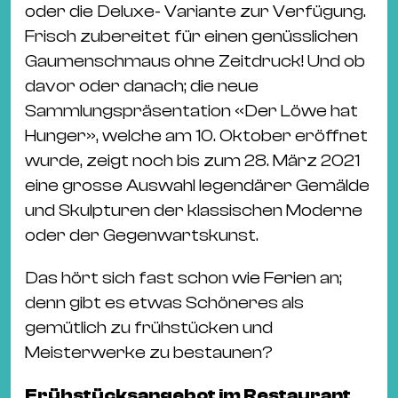
Ba
oder die Deluxe- Variante zur Verfügung.
Gu
Frisch zubereitet für einen genüsslichen
Kle
Gaumenschmaus ohne Zeitdruck! Und ob
Kl
davor oder danach; die neue
St.
Sammlungspräsentation «Der Löwe hat
Jo
Hunger», welche am 10. Oktober eröffnet
We
wurde, zeigt noch bis zum 28. März 2021
Ev
eine grosse Auswahl legendärer Gemälde
und Skulpturen der klassischen Moderne
oder der Gegenwartskunst.
Das hört sich fast schon wie Ferien an;
Magazin
Newsletter
Suchen
denn gibt es etwas Schöneres als
gemütlich zu frühstücken und
Meisterwerke zu bestaunen?
Frühstücksangebot im Restaurant