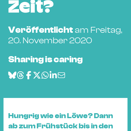
Bü
Zeit?
Kul
Re
Veröffentlicht
am Freitag,
Ba
&
20. November 2020
Pu
Ca
Sharing is caring
&
Te
Ro
Bä
&
Kon
Sh
Hungrig wie ein Löwe? Dann
ab zum Frühstück bis in den
Mo