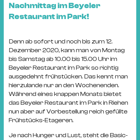
&
Nachmittag im Beyeler
Kle
Restaurant im Park!
Co
St
Wo
Denn ab sofort und noch bis zum 12.
&
Dezember 2020, kann man von Montag
Le
bis Samstag ab 10.00 bis 15.00 Uhr im
Sc
Beyeler Restaurant im Park so richtig
&
ausgedehnt frühstücken. Das kennt man
Uh
hierzulande nur an den Wochenenden.
Bl
Während eines knappen Monats bietet
&
das Beyeler Restaurant im Park in Riehen
Pf
nun aber auf Vorbestellung reich gefüllte
Qu
Frühstücks-Etageren.
Alt
Je nach Hunger und Lust, steht die Basic-