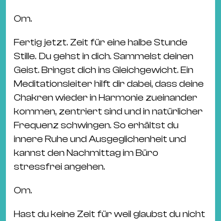
Ba
Gu
Om.
Kle
Fertig jetzt. Zeit für eine halbe Stunde
Kl
Stille. Du gehst in dich. Sammelst deinen
St.
Geist. Bringst dich ins Gleichgewicht. Ein
Jo
Meditationsleiter hilft dir dabei, dass deine
We
Chakren wieder in Harmonie zueinander
Ev
kommen, zentriert sind und in natürlicher
Frequenz schwingen. So erhältst du
innere Ruhe und Ausgeglichenheit und
kannst den Nachmittag im Büro
stressfrei angehen.
Magazin
Newsletter
Suchen
Om.
Hast du keine Zeit für weil glaubst du nicht