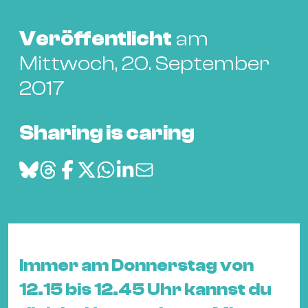
Bü
Kul
Veröffentlicht
am
Re
Mittwoch, 20. September
Ba
2017
&
Pu
Ca
Sharing is caring
&
Te
Ro
Bä
&
Kon
Sh
Immer am Donnerstag von
12.15 bis 12.45 Uhr kannst du
Mo