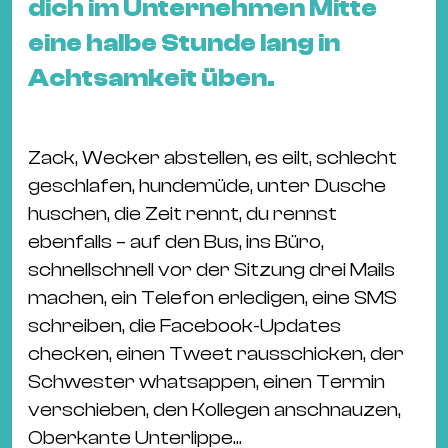
dich im Unternehmen Mitte
&
Kle
eine halbe Stunde lang in
Co
Achtsamkeit üben.
St
Wo
&
Zack, Wecker abstellen, es eilt, schlecht
Le
geschlafen, hundemüde, unter Dusche
Sc
huschen, die Zeit rennt, du rennst
&
ebenfalls – auf den Bus, ins Büro,
Uh
schnellschnell vor der Sitzung drei Mails
Bl
machen, ein Telefon erledigen, eine SMS
&
schreiben, die Facebook-Updates
Pf
checken, einen Tweet rausschicken, der
Qu
Schwester whatsappen, einen Termin
verschieben, den Kollegen anschnauzen,
Alt
Oberkante Unterlippe...