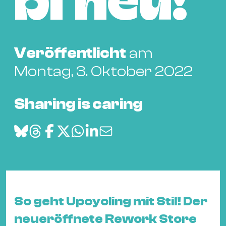
bi neu!
Bü
Kul
Re
Veröffentlicht
am
Ba
&
Montag, 3. Oktober 2022
Pu
Ca
Sharing is caring
&
Te
Ro
Bä
&
Kon
Sh
So geht Upcycling mit Stil! Der
Mo
neueröffnete Rework Store