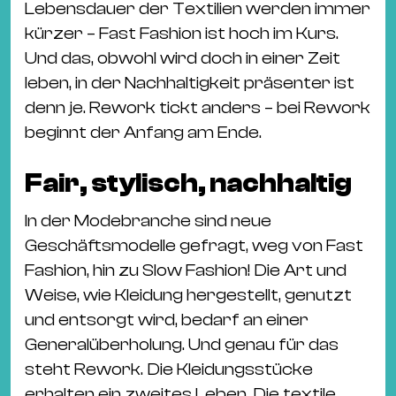
Ba
Lebensdauer der Textilien werden immer
Gu
kürzer – Fast Fashion ist hoch im Kurs.
Kle
Und das, obwohl wird doch in einer Zeit
Kl
leben, in der Nachhaltigkeit präsenter ist
St.
denn je. Rework tickt anders – bei Rework
Jo
beginnt der Anfang am Ende.
We
Ev
Fair, stylisch, nachhaltig
In der Modebranche sind neue
Geschäftsmodelle gefragt, weg von Fast
Fashion, hin zu Slow Fashion! Die Art und
Weise, wie Kleidung hergestellt, genutzt
Magazin
Newsletter
Suchen
und entsorgt wird, bedarf an einer
Generalüberholung. Und genau für das
steht Rework. Die Kleidungsstücke
erhalten ein zweites Leben. Die textile