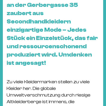
&
an der Gerbergasse 35
Kle
zaubert aus
Co
Secondhandkleidern
St
Wo
einzigartige Mode – Jedes
&
Stück ein Einzelstück, das fair
Le
und ressourcenschonend
Sc
produziert wird. Umdenken
&
Uh
ist angesagt!
Bl
&
Zu viele Kleidermarken stellen zu viele
Pf
Kleider her. Die globale
Qu
Umweltverschmutzung durch riesige
Alt
Altkleiderberge ist immens, die