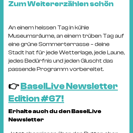
&
Zum Weitererzählen schön
Kle
Co
An einem heissen Tag in kühle
St
Museumsräume, an einem trüben Tag auf
Wo
eine grüne Sommerterrasse – deine
&
Stadt hat für jede Wetterlage, jede Laune,
Le
jedes Bedürfnis und jeden Gluscht das
Sc
passende Programm vorbereitet.
&
Uh
👉
BaselLive Newsletter
Bl
&
Edition #67!
Pf
Qu
Erhalte auch du den BaselLive
Newsletter
Alt