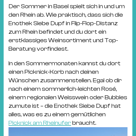
Ba
Der Sommer in Basel spielt sich in und um
Gu
den Rhein ab. Wie praktisch, dass sich die
Kle
Enothek Siebe Dupf in Flip-Flop-Distanz
Kl
zum Rhein befindet und du dort ein
St.
erstklassiges Weinsortiment und Top-
Jo
Beratung vorfindest.
We
Ev
In den Sommermonaten kannst du dort
einen Picknick-Korb nach deinen
Wünschen zusammenstellen. Egal ob dir
nach einem sommerlich-leichten Rosé,
einem regionalen Weisswein oder Bubbles
Magazin
Newsletter
Suchen
zumute ist – die Enothek Siebe Dupf hat
alles, was es zu einem gemütlichen
Picknick am Rheinufer
braucht.