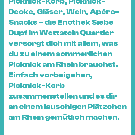
Picknick-Korb, Picknick-
&
Decke, Gläser, Wein, Apéro-
Kle
Co
Snacks – die Enothek Siebe
St
Dupf im Wettstein Quartier
Wo
versorgt dich mit allem, was
&
du zu einem sommerlichen
Le
Sc
Picknick am Rhein brauchst.
&
Einfach vorbeigehen,
Uh
Picknick-Korb
Bl
zusammenstellen und es dir
&
Pf
an einem lauschigen Plätzchen
Qu
am Rhein gemütlich machen.
Alt