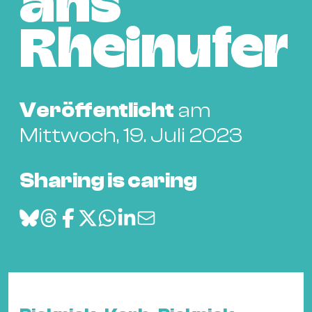
ans
Bü
Kul
Rheinufer
Re
Ba
&
Veröffentlicht
am
Pu
Ca
Mittwoch, 19. Juli 2023
&
Te
Sharing is caring
Ro
Bä
&
Kon
Sh
Mo