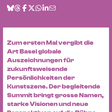
&
Kle
Co
St
Wo
&
Zum ersten Mal vergibt die
Le
Art Basel globale
Sc
&
Auszeichnungen für
Uh
zukunftsweisende
Bl
Persönlichkeiten der
&
Kunstszene. Der begleitende
Pf
Qu
Summit bringt grosse Namen,
starke Visionen und neue
Alt