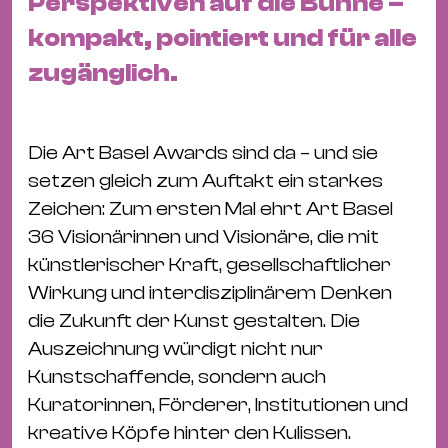
Perspektiven auf die Bühne –
Ba
Gu
kompakt, pointiert und für alle
Kle
zugänglich.
Kl
St.
Jo
Die Art Basel Awards sind da – und sie
We
setzen gleich zum Auftakt ein starkes
Ev
Zeichen: Zum ersten Mal ehrt Art Basel
36 Visionärinnen und Visionäre, die mit
künstlerischer Kraft, gesellschaftlicher
Wirkung und interdisziplinärem Denken
die Zukunft der Kunst gestalten. Die
Magazin
Newsletter
Suchen
Auszeichnung würdigt nicht nur
Kunstschaffende, sondern auch
Kuratorinnen, Förderer, Institutionen und
kreative Köpfe hinter den Kulissen.