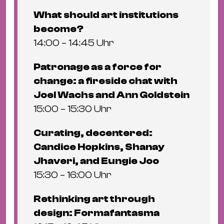
What should art institutions
become?
14:00 – 14:45 Uhr
Patronage as a force for
change: a fireside chat with
Joel Wachs and Ann Goldstein
15:00 – 15:30 Uhr
Curating, decentered:
Candice Hopkins, Shanay
Jhaveri, and Eungie Joo
15:30 – 16:00 Uhr
Rethinking art through
design: Formafantasma