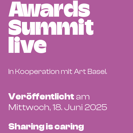
Bü
Awards
Kul
Re
Summit
Ba
&
live
Pu
Ca
&
In Kooperation mit Art Basel.
Te
Ro
Bä
Veröffentlicht
am
&
Kon
Mittwoch, 18. Juni 2025
Sh
Sharing is caring
Mo