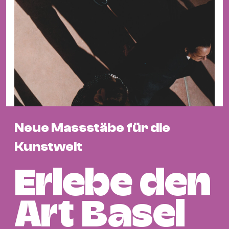
Fil
Hot
Na
&
Pa
Ku
&
Ku
Neue Massstäbe für die
Mu
Th
Kunstwelt
Gal
&
Erlebe den
Au
Lit
Art Basel
&