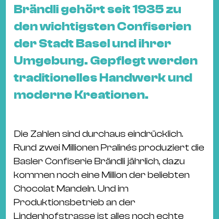
&
Brändli gehört seit 1935 zu
Kle
den wichtigsten Confiserien
Co
der Stadt Basel und ihrer
St
Umgebung. Gepflegt werden
Wo
&
traditionelles Handwerk und
Le
moderne Kreationen.
Sc
&
Uh
Die Zahlen sind durchaus eindrücklich.
Bl
Rund zwei Millionen Pralinés produziert die
&
Basler Confiserie Brändli jährlich, dazu
Pf
kommen noch eine Million der beliebten
Qu
Chocolat Mandeln. Und im
Produktionsbetrieb an der
Alt
Lindenhofstrasse ist alles noch echte