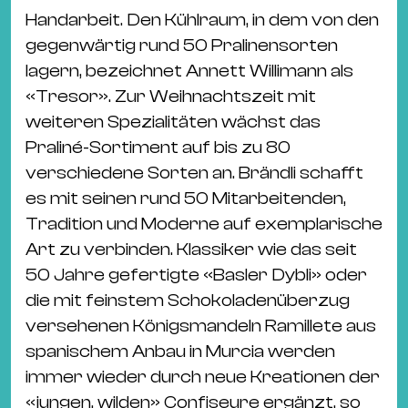
Ba
Handarbeit. Den Kühlraum, in dem von den
Gu
gegenwärtig rund 50 Pralinensorten
Kle
lagern, bezeichnet Annett Willimann als
Kl
«Tresor». Zur Weihnachtszeit mit
St.
weiteren Spezialitäten wächst das
Jo
Praliné-Sortiment auf bis zu 80
We
verschiedene Sorten an. Brändli schafft
Ev
es mit seinen rund 50 Mitarbeitenden,
Tradition und Moderne auf exemplarische
Art zu verbinden. Klassiker wie das seit
50 Jahre gefertigte «Basler Dybli» oder
die mit feinstem Schokoladenüberzug
Magazin
Newsletter
Suchen
versehenen Königsmandeln Ramillete aus
spanischem Anbau in Murcia werden
immer wieder durch neue Kreationen der
«jungen, wilden» Confiseure ergänzt, so