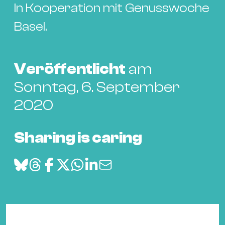
Bü
In Kooperation mit Genusswoche
Kul
Basel.
Re
Ba
&
Veröffentlicht
am
Pu
Sonntag, 6. September
Ca
2020
&
Te
Sharing is caring
Ro
Bä
&
Kon
Sh
Mo