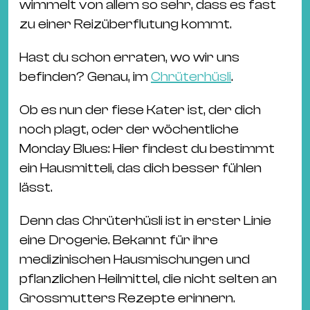
Ba
wimmelt von allem so sehr, dass es fast
Gu
zu einer Reizüberflutung kommt.
Kle
Hast du schon erraten, wo wir uns
Kl
befinden? Genau, im
Chrüterhüsli
.
St.
Jo
Ob es nun der fiese Kater ist, der dich
We
noch plagt, oder der wöchentliche
Ev
Monday Blues: Hier findest du bestimmt
ein Hausmitteli, das dich besser fühlen
lässt.
Denn das Chrüterhüsli ist in erster Linie
Magazin
Newsletter
Suchen
eine Drogerie. Bekannt für ihre
medizinischen Hausmischungen und
pflanzlichen Heilmittel, die nicht selten an
Grossmutters Rezepte erinnern.