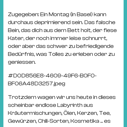
&
Kle
Zugegeben: Ein Montag (in Basel) kann
Co
durchaus deprimierend sein. Das falsche
St
Bein, das dich aus dem Bett holt, der fiese
Wo
Kater, der noch immer leise schnurrt,
&
oder aber das schwer zu befriedigende
Le
Bedürfnis, was Tolles zu erleben oder zu
Sc
geniessen.
&
Uh
#
D0D856E8-4609-49F6-B0F0-
Bl
BF06A48D3257.jpeg
&
Trotzdem wagen wir uns heute in dieses
Pf
scheinbar endlose Labyrinth aus
Qu
Kräutermischungen, Ölen, Kerzen, Tee,
Alt
Gewürzen, Chili-Sorten, Kosmetika ... es