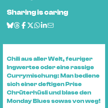
Bü
Kul
Sharing is caring
Re
Ba
&
Pu
Ca
&
Chili aus aller Welt, feuriger
Te
Ro
Ingwertee oder eine rassige
Bä
Currymischung: Man bediene
&
sich einer deftigen Prise
Kon
Chrüterhüsli und blase den
Sh
Monday Blues sowas von weg!
Mo