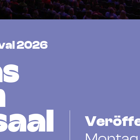
ival 2026
as
n
saal
Veröffe
Montag, 