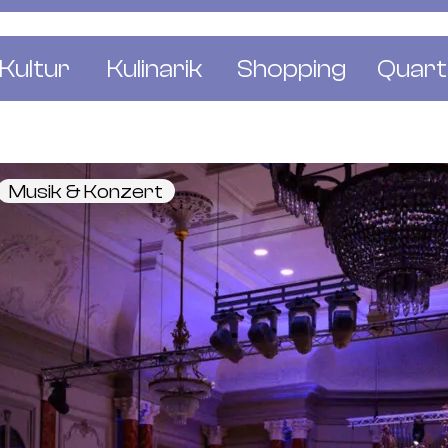
Kultur
Kulinarik
Shopping
Quart
e
Restaurants
Mode & Kleider
Altst
r
Bars & Pubs
Concept Stores
Bachl
Musik & Konzert
 & Ausstellungen
Cafés & Tea Rooms
Wohnen & Leben
Gunde
ur & Bücher
Bäckereien & Konditoreien
Schmuck & Uhren
Kleinb
Blumen & Pflanze
Klybe
St. J
Wetts