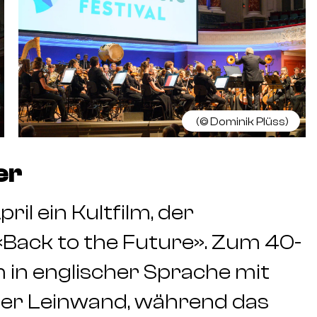
(©
Dominik Plüss
)
er
il ein Kultfilm, der
«Back to the Future». Zum 40-
m in englischer Sprache mit
der Leinwand, während das