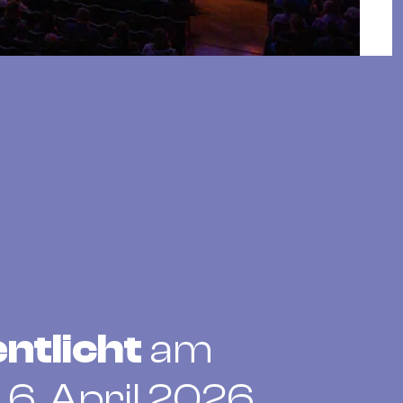
ntlicht
am
6. April 2026