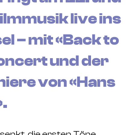
ilmmusik live ins
l – mit «Back to
Concert und der
iere von «Hans
.
 senkt, die ersten Töne