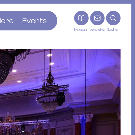
iere
Events
Magazin
Newsletter
Suchen
adt
etten
ldingen
asel
n
ck
ohann
tein