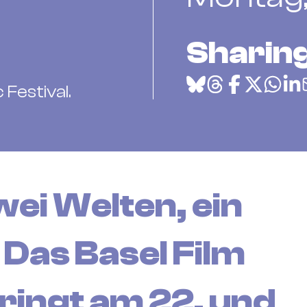
Sharing
 Festival.
ei Welten, ein
 Das Basel Film
bringt am 22. und