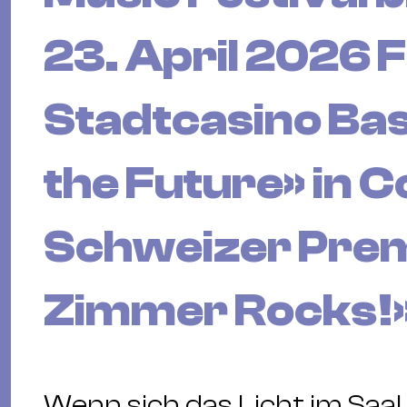
23. April 2026 F
Stadtcasino Base
the Future» in 
Schweizer Prem
Zimmer Rocks!»
Wenn sich das Licht im Saal