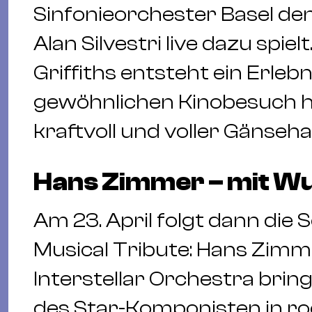
Sinfonieorchester Basel d
Alan Silvestri live dazu spie
Griffiths entsteht ein Erlebn
gewöhnlichen Kinobesuch hi
kraftvoll und voller Gänseha
Hans Zimmer – mit W
Am 23. April folgt dann die
Musical Tribute: Hans Zimme
Interstellar Orchestra brin
des Star-Komponisten in r