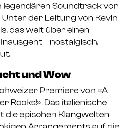
en legendären Soundtrack von
lt. Unter der Leitung von Kevin
is, das weit über einen
nausgeht – nostalgisch,
ut.
ucht und Wow
 Schweizer Premiere von «A
r Rocks!». Das italienische
gt die epischen Klangwelten
ockigen Arrangements auf die