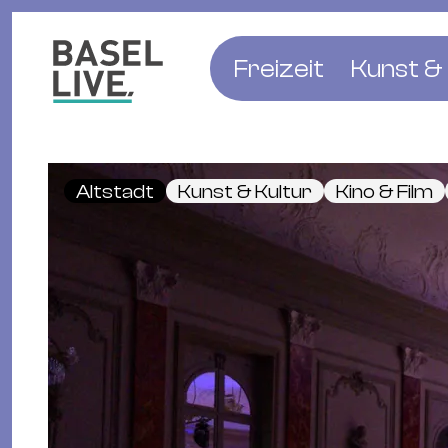
Freizeit
Kunst & 
Musik & Konzert
Museen
Club & Party
Theate
Altstadt
Kunst & Kultur
Kino & Film
Familie & Kinder
Galerien
Kino & Film
Literat
Hotels
Natur & Parks