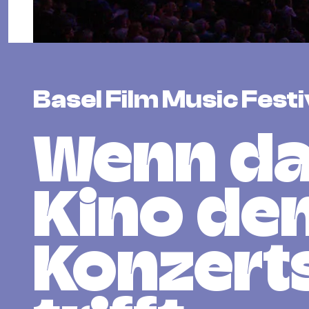
Basel Film Music Fest
Wenn d
Kino de
Konzert