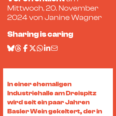
Bü
Mittwoch, 20. November
Kul
2024 von Janine Wagner
Re
Ba
Sharing is caring
&
Pu
Ca
&
Te
Ro
Bä
In einer ehemaligen
&
Kon
Industriehalle am Dreispitz
Sh
wird seit ein paar Jahren
Basler Wein gekeltert, der in
Mo