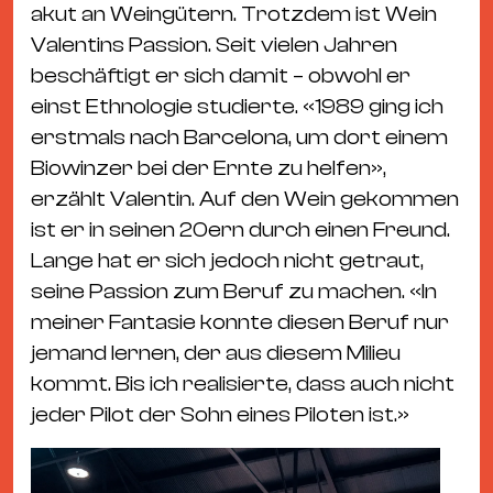
Ba
akut an Weingütern. Trotzdem ist Wein
Gu
Valentins Passion. Seit vielen Jahren
Kle
beschäftigt er sich damit – obwohl er
Kl
einst Ethnologie studierte. «1989 ging ich
St.
erstmals nach Barcelona, um dort einem
Jo
Biowinzer bei der Ernte zu helfen»,
We
erzählt Valentin. Auf den Wein gekommen
Ev
ist er in seinen 20ern durch einen Freund.
Lange hat er sich jedoch nicht getraut,
seine Passion zum Beruf zu machen. «In
meiner Fantasie konnte diesen Beruf nur
jemand lernen, der aus diesem Milieu
Magazin
Newsletter
Suchen
kommt. Bis ich realisierte, dass auch nicht
jeder Pilot der Sohn eines Piloten ist.»