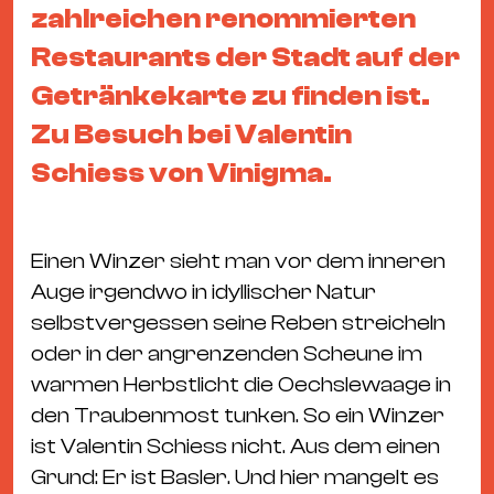
&
zahlreichen renommierten
Kle
Restaurants der Stadt auf der
Co
Getränkekarte zu finden ist.
St
Zu Besuch bei Valentin
Wo
&
Schiess von Vinigma.
Le
Sc
&
Einen Winzer sieht man vor dem inneren
Uh
Auge irgendwo in idyllischer Natur
Bl
selbstvergessen seine Reben streicheln
&
oder in der angrenzenden Scheune im
Pf
warmen Herbstlicht die Oechslewaage in
Qu
den Traubenmost tunken. So ein Winzer
ist Valentin Schiess nicht. Aus dem einen
Alt
Grund: Er ist Basler. Und hier mangelt es