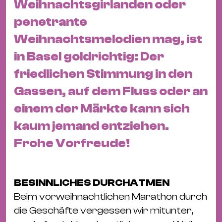
Weihnachtsgirlanden oder
&
Kle
penetrante
Co
Weihnachtsmelodien mag, ist
St
in Basel goldrichtig: Der
Wo
friedlichen Stimmung in den
&
Le
Gassen, auf dem Fluss oder an
Sc
einem der Märkte kann sich
&
kaum jemand entziehen.
Uh
Frohe Vorfreude!
Bl
&
Pf
BESINNLICHES DURCHATMEN
Qu
Beim vorweihnachtlichen Marathon durch
Alt
die Geschäfte vergessen wir mitunter,