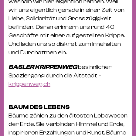
Ba
weshalb wir hier eigentlich rennen. Weil
Gu
wir uns eigentlich gerade in einer Zeit von
Kle
Liebe, Solidarität und Grosszügigkeit
Kl
befinden. Daran erinnern uns rund 40
St.
Geschäfte mit einer aufgestellten Krippe.
Jo
Und laden uns so diskret zum Innehalten
We
und Durchatmen ein.
Ev
BASLER KRIPPENWEG
besinnlicher
Spaziergang durch die Altstadt –
krippenweg.ch
Magazin
Newsletter
Suchen
BAUM DES LEBENS
Bäume zählen zu den ältesten Lebewesen
der Erde. Sie verbinden Himmel und Erde,
inspirieren Erzählungen und Kunst. Bäume