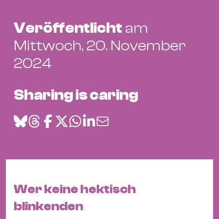
Bü
Kul
Veröffentlicht
am
Re
Mittwoch, 20. November
Ba
2024
&
Pu
Ca
Sharing is caring
&
Te
Ro
Bä
&
Kon
Sh
Wer keine hektisch
blinkenden
Mo