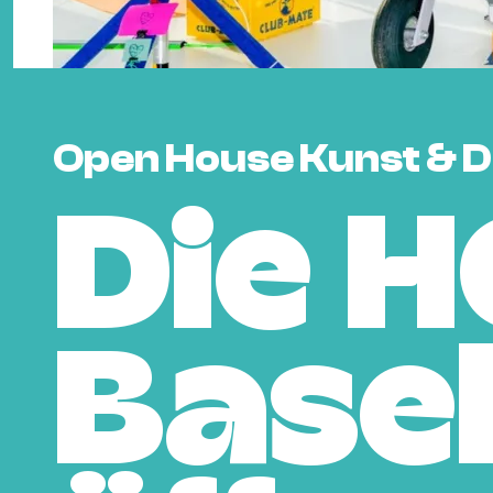
Open House Kunst & D
Die 
Base