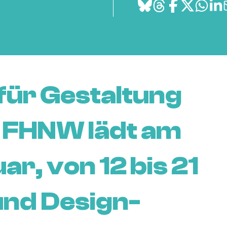
für Gestaltung
l FHNW lädt am
ar, von 12 bis 21
 und Design-