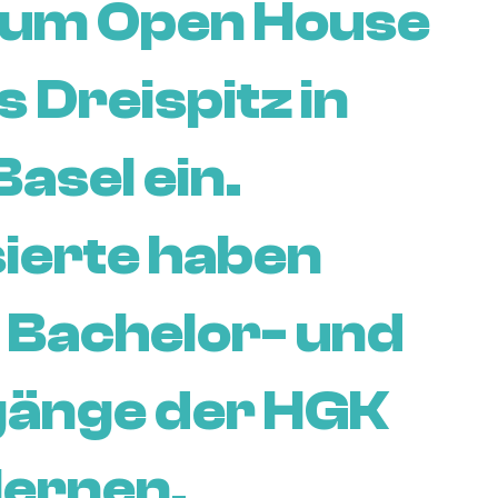
 zum Open House
Dreispitz in
asel ein.
ierte haben
e Bachelor- und
gänge der HGK
lernen.