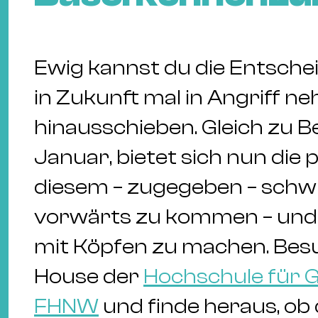
Ewig kannst du die Entsche
in Zukunft mal in Angriff n
hinausschieben. Gleich zu B
Januar, bietet sich nun die 
diesem – zugegeben – schw
vorwärts zu kommen – und e
mit Köpfen zu machen. Bes
House der
Hochschule für G
FHNW
und finde heraus, ob d