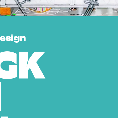
esign
HGK
l