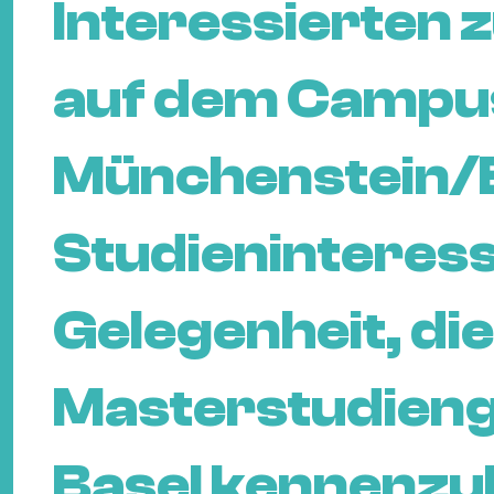
Interessierten
auf dem Campus 
Münchenstein/B
Studieninteress
Gelegenheit, di
Masterstudien
Basel kennenzu