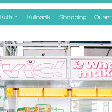
Kultur
Kulinarik
Shopping
Quart
e
Restaurants
Mode & Kleider
Altst
r
Bars & Pubs
Concept Stores
Bachl
 & Ausstellungen
Cafés & Tea Rooms
Wohnen & Leben
Gunde
ur & Bücher
Bäckereien & Konditoreien
Schmuck & Uhren
Kleinb
Blumen & Pflanze
Klybe
St. J
Wetts