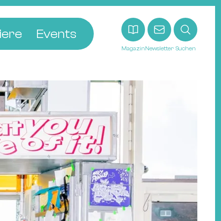
iere
Events
Magazin
Newsletter
Suchen
adt
etten
ldingen
asel
n
ck
ohann
tein