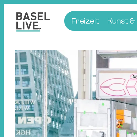
Freizeit
Kunst & 
Musik & Konzert
Museen
Club & Party
Theate
Familie & Kinder
Galerien
Kino & Film
Literat
Hotels
Natur & Parks