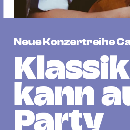
Neue Konzertreihe Ca
Klassik
kann a
Party