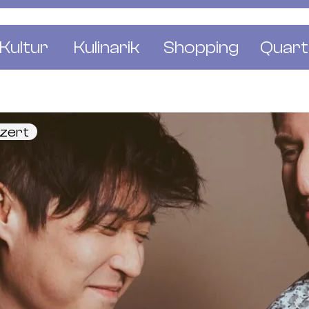
Kultur
Kulinarik
Shopping
Quart
e
Restaurants
Mode & Kleider
Altst
r
Bars & Pubs
Concept Stores
Bachl
nzert
 & Ausstellungen
Cafés & Tea Rooms
Wohnen & Leben
Gunde
ur & Bücher
Bäckereien & Konditoreien
Schmuck & Uhren
Kleinb
Blumen & Pflanze
Klybe
St. J
Wetts