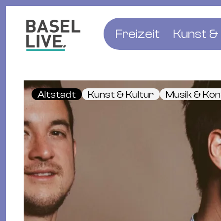
Freizeit
Kunst & 
Musik & Konzert
Museen
Club & Party
Theate
Altstadt
Kunst & Kultur
Musik & Ko
Familie & Kinder
Galerien
Kino & Film
Literat
Hotels
Natur & Parks