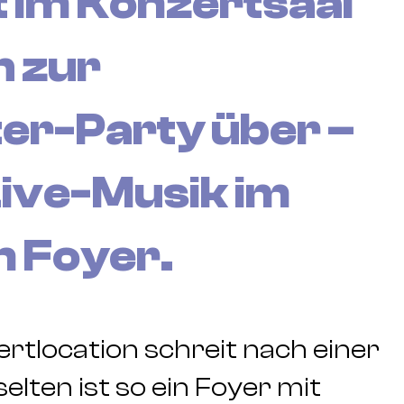
 im Konzertsaal
h zur
er-Party über –
Live-Musik im
 Foyer.
rtlocation schreit nach einer
elten ist so ein Foyer mit