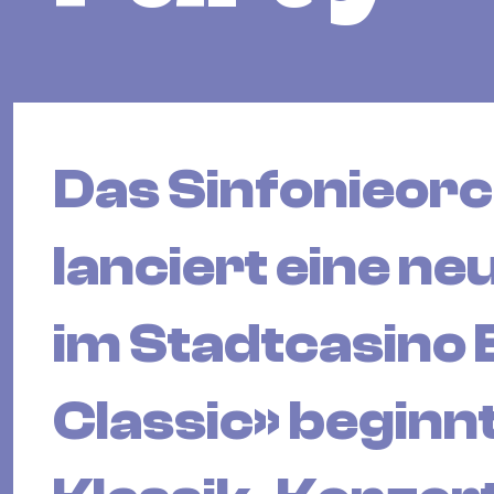
Das Sinfonieorc
lanciert eine n
im Stadtcasino 
Classic» beginn