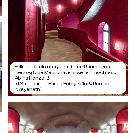
Falls du dir die neu gestalteten Räume von
Herzog & de Meuron live ansehen möchtest:
Ab ins Konzert!
(1
Stadtcasino Basel | Fotografie: © Roman
Weyeneth
)