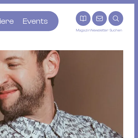
iere
Events
Magazin
Newsletter
Suchen
adt
etten
ldingen
asel
n
ck
ohann
tein