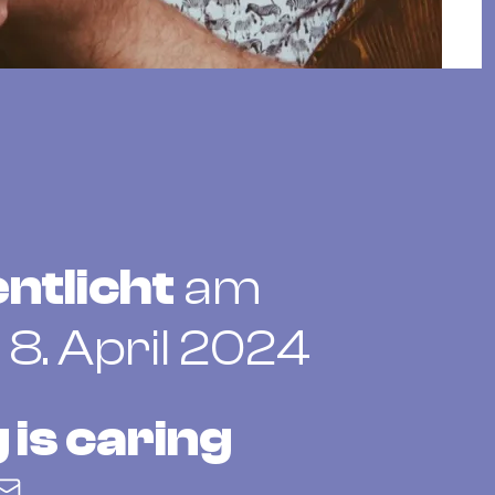
ntlicht
am
8. April 2024
 is caring