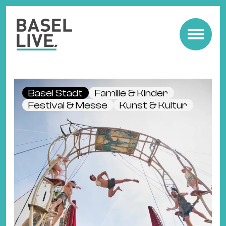
Fre
Mu
&
Basel Stadt
Familie & Kinder
Ko
Festival & Messe
Kunst & Kultur
Cl
&
Pa
Fam
&
Kin
Kin
&