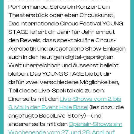
Ba
Performance. Sei es ein Konzert, ein
Gu
Theaterstück oder eben Circuskunst.
Kle
Das Internationale Circus Festival YOUNG
Kl
STAGE liefert dir Jahr für Jahr erneut
St.
den Beweis, dass spektakuläre Circus-
Jo
Akrobatik und ausgefallene Show-Einlagen
We
auch in der heutigen digital-geprägten
Ev
Welt unerreichbar und äusserst beliebt
bleiben. Das YOUNG STAGE bietet dir
dafür zwei verschiedene Möglichkeiten,
Teil dieses Live-Spektakels zu sein:
Einerseits mit den
Live-Shows vom 2. bis
Magazin
Newsletter
Suchen
6. Mai in der Event Halle Basel
(lies dazu die
angefügte BaselLive-Story) – und
andererseits mit den
Openair-Shows am
Wochenende vom 27. und 28. April auf