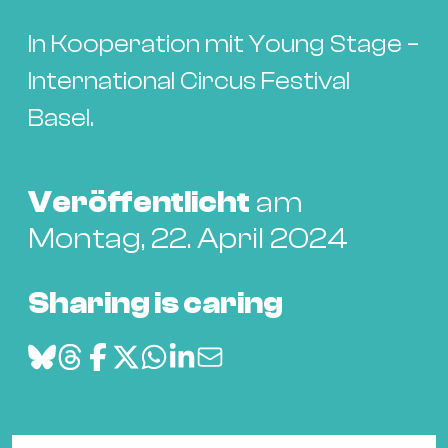
Bü
Kul
In Kooperation mit Young Stage –
Re
International Circus Festival
Ba
Basel.
&
Pu
Ca
Veröffentlicht
am
&
Montag, 22. April 2024
Te
Ro
Sharing is caring
Bä
&
Kon
Sh
Mo