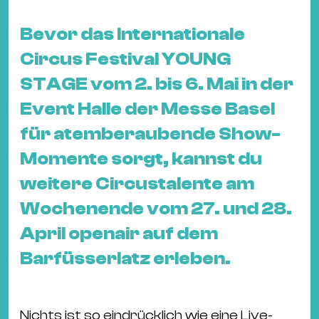
&
Kle
Bevor das Internationale
Co
Circus Festival YOUNG
St
STAGE vom 2. bis 6. Mai in der
Wo
&
Event Halle der Messe Basel
Le
für atemberaubende Show-
Sc
Momente sorgt, kannst du
&
weitere Circustalente am
Uh
Bl
Wochenende vom 27. und 28.
&
April openair auf dem
Pf
Barfüsserlatz erleben.
Qu
Alt
Nichts ist so eindrücklich wie eine Live-