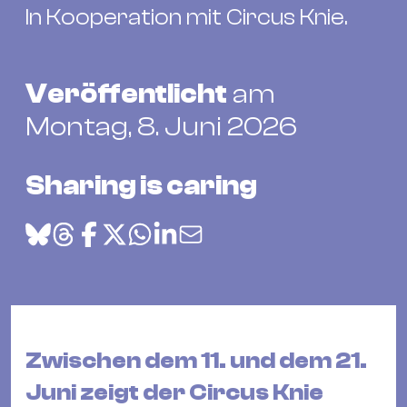
Bü
In Kooperation mit Circus Knie.
Kul
Re
Veröffentlicht
am
Ba
&
Montag, 8. Juni 2026
Pu
Ca
Sharing is caring
&
Te
Ro
Bä
&
Kon
Sh
Zwischen dem 11. und dem 21.
Juni zeigt der Circus Knie
Mo