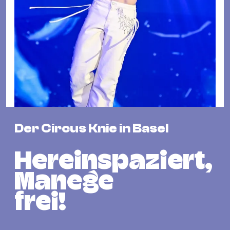
Fil
Hot
Na
&
Pa
Ku
&
Ku
Der Circus Knie in Basel
Mu
Th
Hereinspaziert,
Gal
&
Manege
Au
frei!
Lit
&