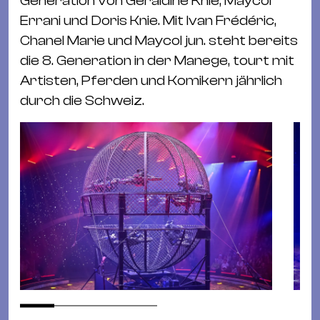
Generation von Géraldine Knie, Maycol
Ba
Errani und Doris Knie. Mit Ivan Frédéric,
Gu
Chanel Marie und Maycol jun. steht bereits
Kle
die 8. Generation in der Manege, tourt mit
Kl
Artisten, Pferden und Komikern jährlich
St.
durch die Schweiz.
Jo
We
Ev
Magazin
Newsletter
Suchen