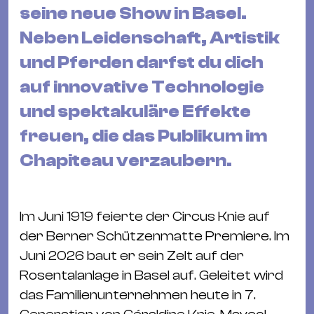
&
seine neue Show in Basel.
Kle
Neben Leidenschaft, Artistik
Co
und Pferden darfst du dich
St
auf innovative Technologie
Wo
&
und spektakuläre Effekte
Le
freuen, die das Publikum im
Sc
Chapiteau verzaubern.
&
Uh
Bl
Im Juni 1919 feierte der Circus Knie auf
&
der Berner Schützenmatte Premiere. Im
Pf
Juni 2026 baut er sein Zelt auf der
Qu
Rosentalanlage in Basel auf. Geleitet wird
das Familienunternehmen heute in 7.
Alt