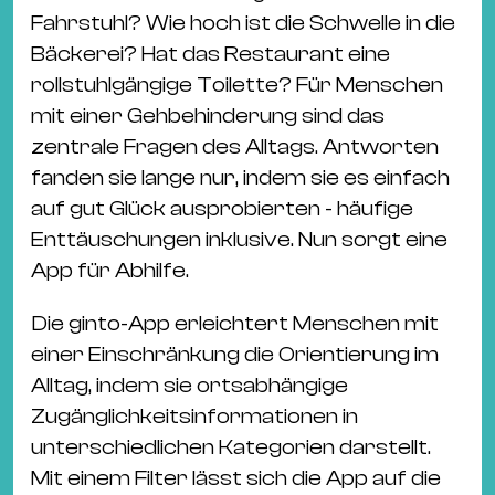
Ba
Fahrstuhl? Wie hoch ist die Schwelle in die
Gu
Bäckerei? Hat das Restaurant eine
Kle
rollstuhlgängige Toilette? Für Menschen
Kl
mit einer Gehbehinderung sind das
St.
zentrale Fragen des Alltags. Antworten
Jo
fanden sie lange nur, indem sie es einfach
We
auf gut Glück ausprobierten - häufige
Ev
Enttäuschungen inklusive. Nun sorgt eine
App für Abhilfe.
Die ginto-App erleichtert Menschen mit
einer Einschränkung die Orientierung im
Magazin
Newsletter
Suchen
Alltag, indem sie ortsabhängige
Zugänglichkeitsinformationen in
unterschiedlichen Kategorien darstellt.
Mit einem Filter lässt sich die App auf die