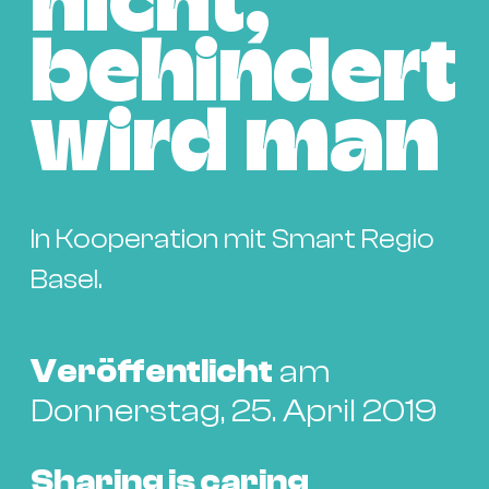
nicht,
Bü
Kul
behindert
Re
Ba
wird man
&
Pu
Ca
&
In Kooperation mit Smart Regio
Te
Basel.
Ro
Bä
&
Veröffentlicht
am
Kon
Donnerstag, 25. April 2019
Sh
Mo
Sharing is caring