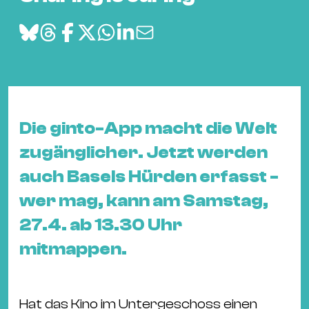
&
Kle
Co
St
Wo
&
Le
Die ginto-App macht die Welt
Sc
zugänglicher. Jetzt werden
&
auch Basels Hürden erfasst -
Uh
wer mag, kann am Samstag,
Bl
&
27.4. ab 13.30 Uhr
Pf
mitmappen.
Qu
Alt
Hat das Kino im Untergeschoss einen