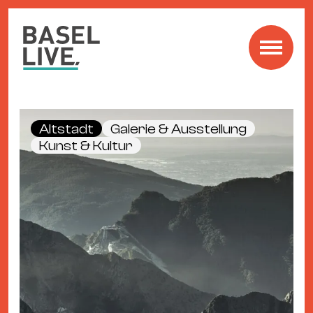
Fre
Mu
&
Altstadt
Galerie & Ausstellung
Ko
Kunst & Kultur
Cl
&
Pa
Fam
&
Kin
Kin
&