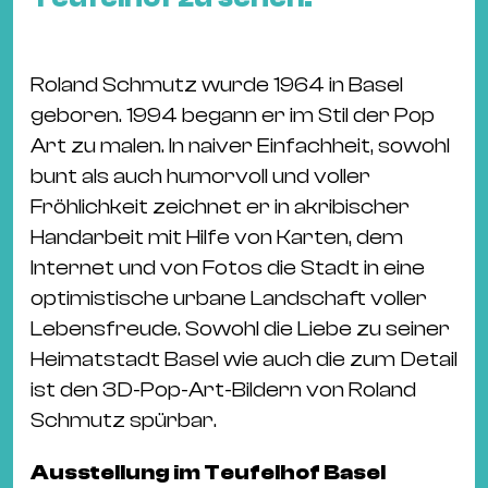
&
Kle
Co
Roland Schmutz wurde 1964 in Basel
St
geboren. 1994 begann er im Stil der Pop
Wo
Art zu malen. In naiver Einfachheit, sowohl
&
bunt als auch humorvoll und voller
Le
Fröhlichkeit zeichnet er in akribischer
Sc
Handarbeit mit Hilfe von Karten, dem
&
Internet und von Fotos die Stadt in eine
Uh
optimistische urbane Landschaft voller
Bl
Lebensfreude. Sowohl die Liebe zu seiner
&
Heimatstadt Basel wie auch die zum Detail
Pf
ist den 3D-Pop-Art-Bildern von Roland
Qu
Schmutz spürbar.
Alt
Ausstellung im Teufelhof Basel