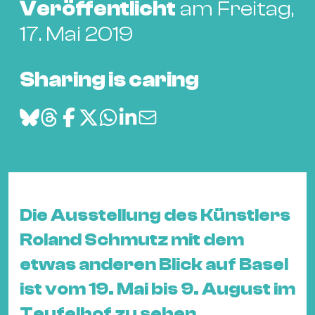
Bü
Veröffentlicht
am Freitag,
Kul
17. Mai 2019
Re
Ba
Sharing is caring
&
Pu
Ca
&
Te
Ro
Bä
Die Ausstellung des Künstlers
&
Roland Schmutz mit dem
Kon
etwas anderen Blick auf Basel
Sh
ist vom 19. Mai bis 9. August im
Mo
Teufelhof zu sehen.