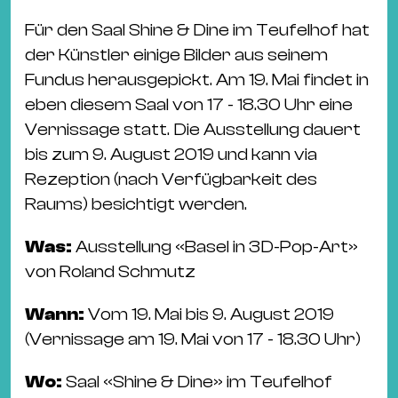
Ba
Gu
Für den Saal Shine & Dine im Teufelhof hat
Kle
der Künstler einige Bilder aus seinem
Kl
Fundus herausgepickt. Am 19. Mai findet in
St.
eben diesem Saal von 17 - 18.30 Uhr eine
Jo
Vernissage statt. Die Ausstellung dauert
We
bis zum 9. August 2019 und kann via
Ev
Rezeption (nach Verfügbarkeit des
Raums) besichtigt werden.
Was:
Ausstellung «Basel in 3D-Pop-Art»
von Roland Schmutz
Magazin
Newsletter
Suchen
Wann:
Vom 19. Mai bis 9. August 2019
(Vernissage am 19. Mai von 17 - 18.30 Uhr)
Wo:
Saal «Shine & Dine» im Teufelhof