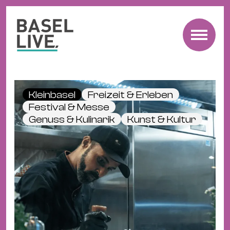
Fre
Mu
&
Kleinbasel
Freizeit & Erleben
Ko
Festival & Messe
Cl
Genuss & Kulinarik
Kunst & Kultur
&
Pa
Fam
&
Kin
Kin
&