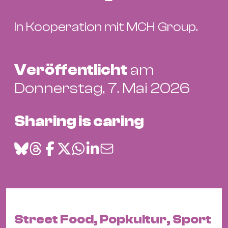
Bü
Kul
In Kooperation mit MCH Group.
Re
Ba
&
Veröffentlicht
am
Pu
Donnerstag, 7. Mai 2026
Ca
&
Sharing is caring
Te
Ro
Bä
&
Kon
Sh
Street Food, Popkultur, Sport
Mo