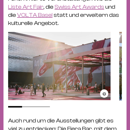
Liste Art Fair
, die
Swiss Art Awards
und
die
VOLTA Basel
statt und erweitern das
kulturelle Angebot.
©
Auch rund um die Ausstellungen gibt es
viel zu entdecken: Die Fiera Bar, mit dem