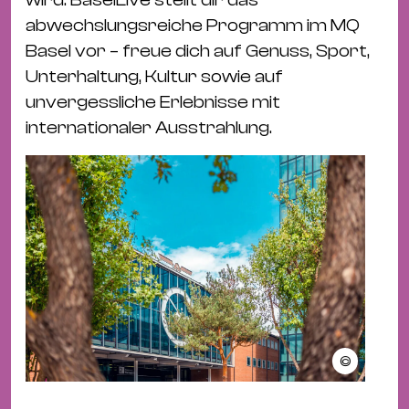
Ba
abwechslungsreiche Programm im MQ
Gu
Basel vor – freue dich auf Genuss, Sport,
Kle
Unterhaltung, Kultur sowie auf
Kl
unvergessliche Erlebnisse mit
St.
internationaler Ausstrahlung.
Jo
We
Ev
Magazin
Newsletter
Suchen
©