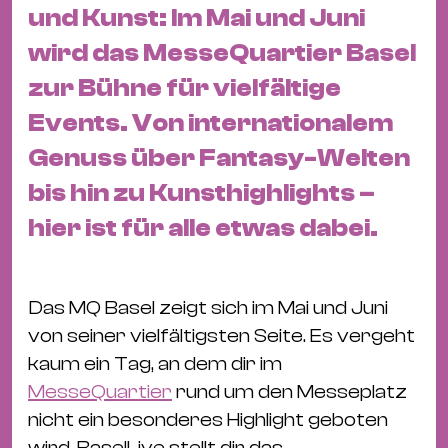
&
und Kunst: Im Mai und Juni
Kle
wird das MesseQuartier Basel
Co
zur Bühne für vielfältige
St
Events. Von internationalem
Wo
&
Genuss über Fantasy-Welten
Le
bis hin zu Kunsthighlights –
Sc
hier ist für alle etwas dabei.
&
Uh
Bl
Das MQ Basel zeigt sich im Mai und Juni
&
von seiner vielfältigsten Seite. Es vergeht
Pf
kaum ein Tag, an dem dir im
Qu
MesseQuartier
rund um den Messeplatz
nicht ein besonderes Highlight geboten
Alt
wird. BaselLive stellt dir das