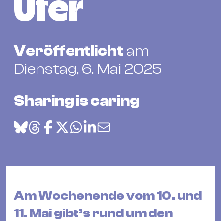
Bü
Ufer
Kul
Re
Veröffentlicht
am
Ba
&
Dienstag, 6. Mai 2025
Pu
Ca
Sharing is caring
&
Te
Ro
Bä
&
Kon
Sh
Am Wochenende vom 10. und
11. Mai gibt’s rund um den
Mo