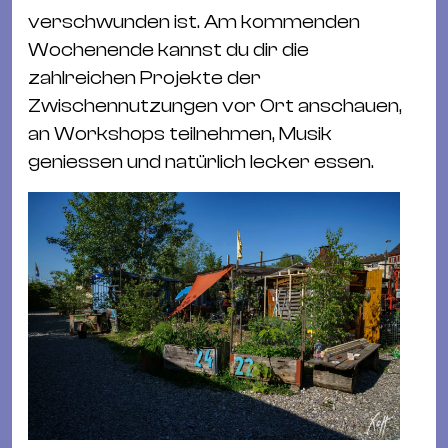
Ba
verschwunden ist. Am kommenden
Gu
Wochenende kannst du dir die
Kle
zahlreichen Projekte der
Kl
Zwischennutzungen vor Ort anschauen,
St.
an Workshops teilnehmen, Musik
Jo
geniessen und natürlich lecker essen.
We
Ev
Magazin
Newsletter
Suchen