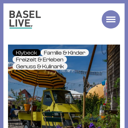
Fre
Mu
&
Klybeck
Familie & Kinder
Ko
Freizeit & Erleben
Cl
Genuss & Kulinarik
&
Pa
Fam
&
Kin
Kin
&