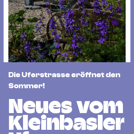
Fil
Hot
Na
&
Pa
Ku
&
Ku
Die Uferstrasse eröffnet den
Mu
Th
Sommer!
Gal
&
Neues vom
Au
Lit
Kleinbasler
&