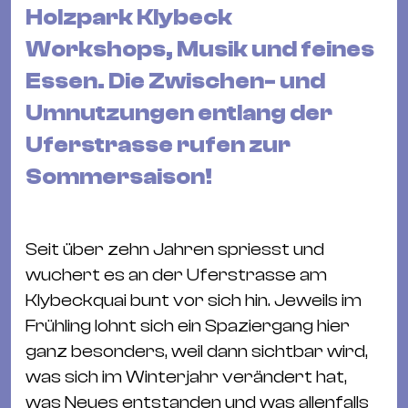
&
Holzpark Klybeck
Kle
Workshops, Musik und feines
Co
Essen. Die Zwischen- und
St
Umnutzungen entlang der
Wo
&
Uferstrasse rufen zur
Le
Sommersaison!
Sc
&
Uh
Seit über zehn Jahren spriesst und
Bl
wuchert es an der Uferstrasse am
&
Klybeckquai bunt vor sich hin. Jeweils im
Pf
Frühling lohnt sich ein Spaziergang hier
Qu
ganz besonders, weil dann sichtbar wird,
was sich im Winterjahr verändert hat,
Alt
was Neues entstanden und was allenfalls