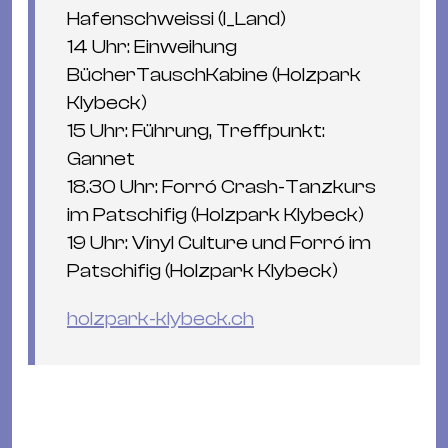
Hafenschweissi (I_Land)
14 Uhr: Einweihung
BücherTauschKabine (Holzpark
Klybeck)
15 Uhr: Führung, Treﬀpunkt:
Gannet
18.30 Uhr: Forró Crash-Tanzkurs
im Patschifig (Holzpark Klybeck)
19 Uhr: Vinyl Culture und Forró im
Patschifig (Holzpark Klybeck)
holzpark-klybeck.ch